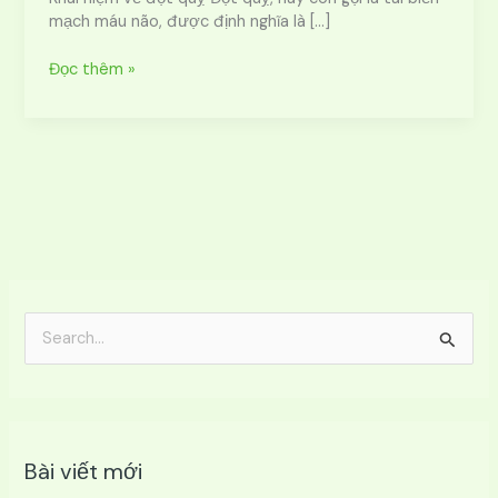
bị
mạch máu não, được định nghĩa là […]
đột
quỵ?
Đọc thêm »
T
ì
m
k
Bài viết mới
i