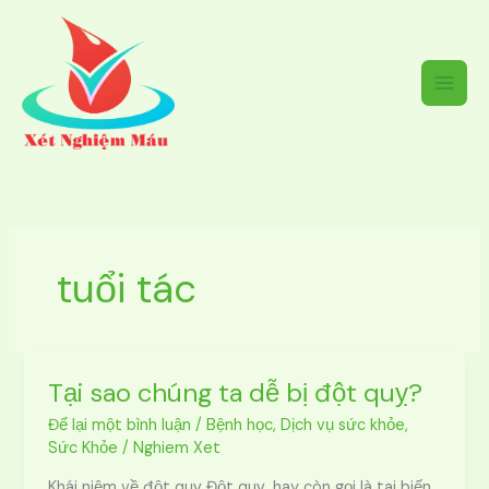
Nhảy
tới
nội
dung
tuổi tác
Tại sao chúng ta dễ bị đột quỵ?
Tại
sao
Để lại một bình luận
/
Bệnh học
,
Dịch vụ sức khỏe
,
chúng
Sức Khỏe
/
Nghiem Xet
ta
dễ
Khái niệm về đột quỵ Đột quỵ, hay còn gọi là tai biến