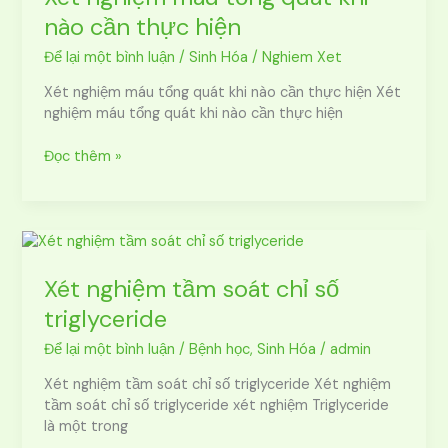
tổng
nào cần thực hiện
quát
khi
Để lại một bình luận
/
Sinh Hóa
/
Nghiem Xet
nào
Xét nghiệm máu tổng quát khi nào cần thực hiện Xét
cần
nghiệm máu tổng quát khi nào cần thực hiện
thực
hiện
Đọc thêm »
Xét
nghiệm
tầm
Xét nghiệm tầm soát chỉ số
soát
triglyceride
chỉ
số
Để lại một bình luận
/
Bệnh học
,
Sinh Hóa
/
admin
triglyceride
Xét nghiệm tầm soát chỉ số triglyceride Xét nghiệm
tầm soát chỉ số triglyceride xét nghiệm Triglyceride
là một trong