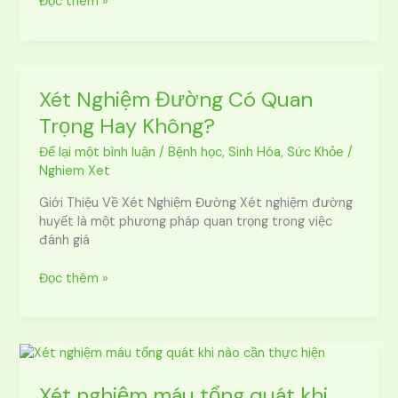
Đọc thêm »
Xét Nghiệm Đường Có Quan
Xét
Nghiệm
Trọng Hay Không?
Đường
Có
Để lại một bình luận
/
Bệnh học
,
Sinh Hóa
,
Sức Khỏe
/
Quan
Nghiem Xet
Trọng
Giới Thiệu Về Xét Nghiệm Đường Xét nghiệm đường
Hay
huyết là một phương pháp quan trọng trong việc
Không?
đánh giá
Đọc thêm »
Xét
nghiệm
máu
Xét nghiệm máu tổng quát khi