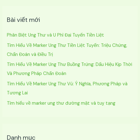
m
k
Bài viết mới
i
ế
Phân Biệt Ung Thư và U Phì Đại Tuyến Tiền Liệt
m
Tìm Hiểu Về Marker Ung Thư Tiền Liệt Tuyến: Triệu Chứng,
:
Chẩn Đoán và Điều Trị
Tìm Hiểu Về Marker Ung Thư Buồng Trứng: Dấu Hiệu Kịp Thời
Và Phương Pháp Chẩn Đoán
Tìm Hiểu Về Marker Ung Thư Vú: Ý Nghĩa, Phương Pháp và
Tương Lai
Tìm hiểu về marker ung thư đường mật và tuỵ tạng
Danh mục