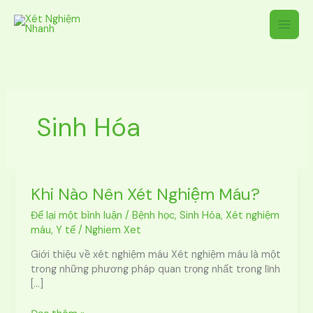
Nhảy
tới
nội
dung
Sinh Hóa
Khi Nào Nên Xét Nghiệm Máu?
Khi
Nào
Để lại một bình luận
/
Bệnh học
,
Sinh Hóa
,
Xét nghiệm
Nên
máu
,
Y tế
/
Nghiem Xet
Xét
Nghiệm
Giới thiệu về xét nghiệm máu Xét nghiệm máu là một
Máu?
trong những phương pháp quan trọng nhất trong lĩnh
[…]