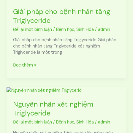
pháp
cho
Giải pháp cho bệnh nhân tăng
bệnh
Triglyceride
nhân
tăng
Để lại một bình luận
/
Bệnh học
,
Sinh Hóa
/
admin
Triglyceride
Giải pháp cho bệnh nhân tăng Triglyceride Giải pháp
cho bệnh nhân tăng Triglyceride xét nghiệm
Triglyceride là một trong
Đọc thêm »
Nguyên
nhân
xét
Nguyên nhân xét nghiệm
nghiệm
Triglyceride
Triglyceride
Để lại một bình luận
/
Bệnh học
,
Sinh Hóa
/
admin
Nguyên nhân xét nghiệm Triglyceride Nguyên nhân