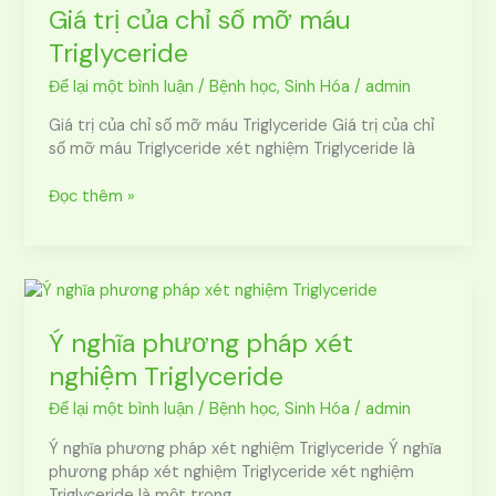
của
Giá trị của chỉ số mỡ máu
chỉ
Triglyceride
số
mỡ
Để lại một bình luận
/
Bệnh học
,
Sinh Hóa
/
admin
máu
Giá trị của chỉ số mỡ máu Triglyceride Giá trị của chỉ
Triglyceride
số mỡ máu Triglyceride xét nghiệm Triglyceride là
Đọc thêm »
Ý
nghĩa
phương
Ý nghĩa phương pháp xét
pháp
nghiệm Triglyceride
xét
nghiệm
Để lại một bình luận
/
Bệnh học
,
Sinh Hóa
/
admin
Triglyceride
Ý nghĩa phương pháp xét nghiệm Triglyceride Ý nghĩa
phương pháp xét nghiệm Triglyceride xét nghiệm
Triglyceride là một trong