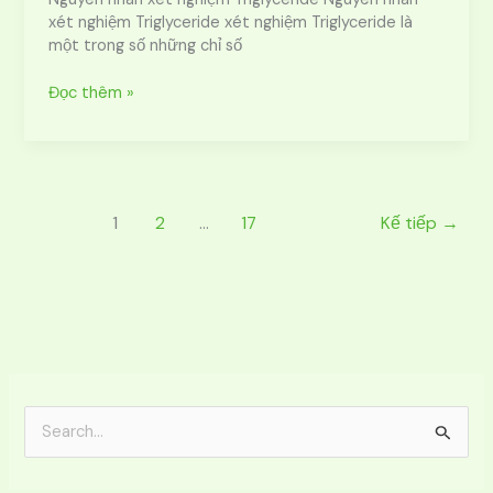
xét nghiệm Triglyceride xét nghiệm Triglyceride là
một trong số những chỉ số
Đọc thêm »
1
2
…
17
Kế tiếp
→
T
ì