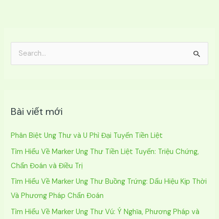
T
ì
m
k
Bài viết mới
i
ế
Phân Biệt Ung Thư và U Phì Đại Tuyến Tiền Liệt
m
Tìm Hiểu Về Marker Ung Thư Tiền Liệt Tuyến: Triệu Chứng,
:
Chẩn Đoán và Điều Trị
Tìm Hiểu Về Marker Ung Thư Buồng Trứng: Dấu Hiệu Kịp Thời
Và Phương Pháp Chẩn Đoán
Tìm Hiểu Về Marker Ung Thư Vú: Ý Nghĩa, Phương Pháp và