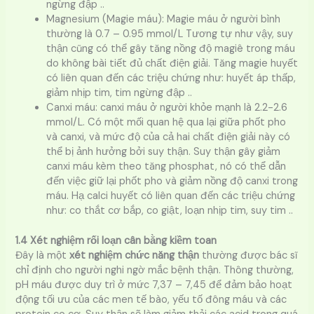
ngừng đập ..
Magnesium (Magie máu): Magie máu ở người bình
thường là 0.7 – 0.95 mmol/L Tương tự như vậy, suy
thận cũng có thể gây tăng nồng độ magiê trong máu
do không bài tiết đủ chất điện giải. Tăng magie huyết
có liên quan đến các triệu chứng như: huyết áp thấp,
giảm nhịp tim, tim ngừng đập ..
Canxi máu: canxi máu ở người khỏe mạnh là 2.2-2.6
mmol/L. Có một mối quan hệ qua lại giữa phốt pho
và canxi, và mức độ của cả hai chất điện giải này có
thể bị ảnh hưởng bởi suy thận. Suy thận gây giảm
canxi máu kèm theo tăng phosphat, nó có thể dẫn
đến việc giữ lại phốt pho và giảm nồng độ canxi trong
máu. Hạ calci huyết có liên quan đến các triệu chứng
như: co thắt cơ bắp, co giật, loạn nhịp tim, suy tim ..
1.4 Xét nghiệm rối loạn cân bằng kiềm toan
Đây là một
xét nghiệm chức năng thận
thường được bác sĩ
chỉ định cho người nghi ngờ mắc bệnh thận. Thông thường,
pH máu được duy trì ở mức 7,37 – 7,45 để đảm bảo hoạt
động tối ưu của các men tế bào, yếu tố đông máu và các