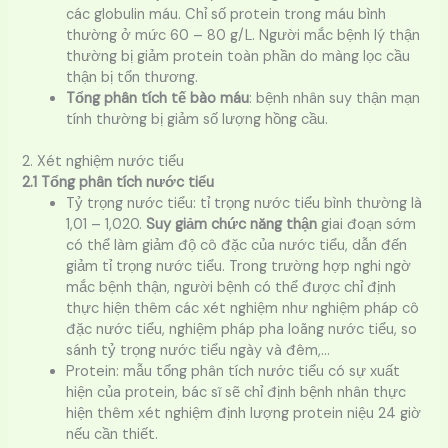
các globulin máu. Chỉ số protein trong máu bình
thường ở mức 60 – 80 g/L. Người mắc bệnh lý thận
thường bị giảm protein toàn phần do màng lọc cầu
thận bị tổn thương.
Tổng phân tích tế bào máu
: bệnh nhân suy thận mạn
tính thường bị giảm số lượng hồng cầu.
2. Xét nghiệm nước tiểu
2.1 Tổng phân tích nước tiểu
Tỷ trọng nước tiểu: tỉ trọng nước tiểu bình thường là
1,01 – 1,020.
Suy giảm chức năng thận
giai đoạn sớm
có thể làm giảm độ cô đặc của nước tiểu, dẫn đến
giảm tỉ trọng nước tiểu. Trong trường hợp nghi ngờ
mắc bệnh thận, người bệnh có thể được chỉ định
thực hiện thêm các xét nghiệm như nghiệm pháp cô
đặc nước tiểu, nghiệm pháp pha loãng nước tiểu, so
sánh tỷ trọng nước tiểu ngày và đêm,…
Protein: mẫu tổng phân tích nước tiểu có sự xuất
hiện của protein, bác sĩ sẽ chỉ định bệnh nhân thực
hiện thêm xét nghiệm định lượng protein niệu 24 giờ
nếu cần thiết.