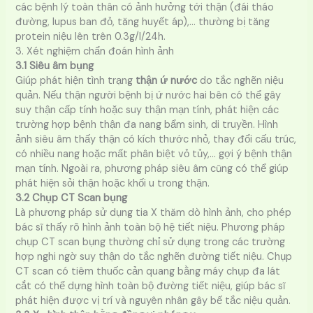
các bệnh lý toàn thân có ảnh hưởng tới thận (đái tháo
đường, lupus ban đỏ, tăng huyết áp),… thường bị tăng
protein niệu lên trên 0.3g/l/24h.
3. Xét nghiệm chẩn đoán hình ảnh
3.1 Siêu âm bụng
Giúp phát hiện tình trạng
thận ứ nước
do tắc nghẽn niệu
quản. Nếu thận người bệnh bị ứ nước hai bên có thể gây
suy thận cấp tính hoặc suy thận mạn tính, phát hiện các
trường hợp bệnh thận đa nang bẩm sinh, di truyền. Hình
ảnh siêu âm thấy thận có kích thước nhỏ, thay đổi cấu trúc,
có nhiều nang hoặc mất phân biệt vỏ tủy,… gợi ý bệnh thận
mạn tính. Ngoài ra, phương pháp siêu âm cũng có thể giúp
phát hiện sỏi thận hoặc khối u trong thận.
3.2 Chụp CT Scan bụng
Là phương pháp sử dụng tia X thăm dò hình ảnh, cho phép
bác sĩ thấy rõ hình ảnh toàn bộ hệ tiết niệu. Phương pháp
chụp CT scan bụng thường chỉ sử dụng trong các trường
hợp nghi ngờ suy thận do tắc nghẽn đường tiết niệu. Chụp
CT scan có tiêm thuốc cản quang bằng máy chụp đa lát
cắt có thể dựng hình toàn bộ đường tiết niệu, giúp bác sĩ
phát hiện được vị trí và nguyên nhân gây bế tắc niệu quản.