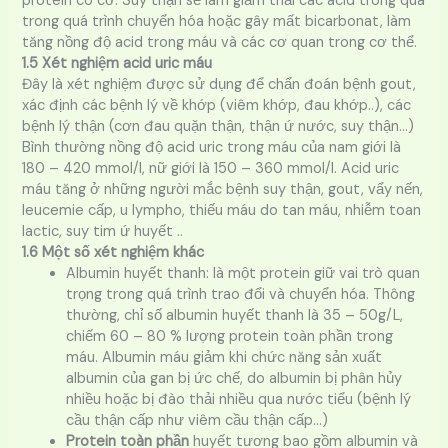
protein co cơ. Suy thận sẽ làm giảm thải các acid trong quá
trong quá trình chuyển hóa hoặc gây mất bicarbonat, làm
tăng nồng độ acid trong máu và các cơ quan trong cơ thể.
1.5 Xét nghiệm acid uric máu
Đây là xét nghiệm được sử dụng để chẩn đoán bệnh gout,
xác định các bệnh lý về khớp (viêm khớp, đau khớp..), các
bệnh lý thận (cơn đau quặn thận, thận ứ nước, suy thận…)
Bình thường nồng độ acid uric trong máu của nam giới là
180 – 420 mmol/l, nữ giới là 150 – 360 mmol/l. Acid uric
máu tăng ở những người mắc bệnh suy thận, gout, vẩy nến,
leucemie cấp, u lympho, thiếu máu do tan máu, nhiễm toan
lactic, suy tim ứ huyết ..
1.6 Một số xét nghiệm khác
Albumin huyết thanh: là một protein giữ vai trò quan
trọng trong quá trình trao đổi và chuyển hóa. Thông
thường, chỉ số albumin huyết thanh là 35 – 50g/L,
chiếm 60 – 80 % lượng protein toàn phần trong
máu. Albumin máu giảm khi chức năng sản xuất
albumin của gan bị ức chế, do albumin bị phân hủy
nhiều hoặc bị đào thải nhiều qua nước tiểu (bệnh lý
cầu thận cấp như viêm cầu thận cấp…)
Protein toàn phần
huyết tương bao gồm albumin và