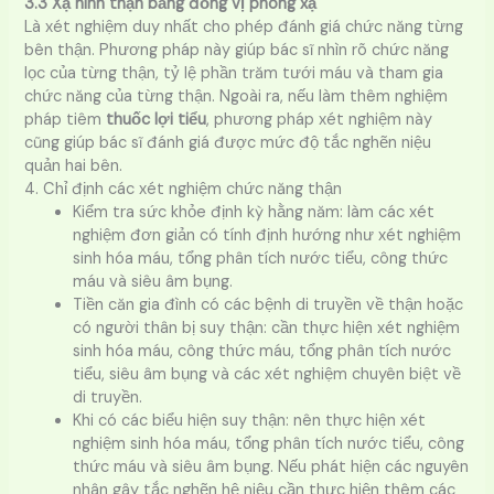
3.3 Xạ hình thận bằng đồng vị phóng xạ
Là xét nghiệm duy nhất cho phép đánh giá chức năng từng
bên thận. Phương pháp này giúp bác sĩ nhìn rõ chức năng
lọc của từng thận, tỷ lệ phần trăm tưới máu và tham gia
chức năng của từng thận. Ngoài ra, nếu làm thêm nghiệm
pháp tiêm
thuốc lợi tiểu
, phương pháp xét nghiệm này
cũng giúp bác sĩ đánh giá được mức độ tắc nghẽn niệu
quản hai bên.
4. Chỉ định các xét nghiệm chức năng thận
Kiểm tra sức khỏe định kỳ hằng năm: làm các xét
nghiệm đơn giản có tính định hướng như xét nghiệm
sinh hóa máu, tổng phân tích nước tiểu, công thức
máu và siêu âm bụng.
Tiền căn gia đình có các bệnh di truyền về thận hoặc
có người thân bị suy thận: cần thực hiện xét nghiệm
sinh hóa máu, công thức máu, tổng phân tích nước
tiểu, siêu âm bụng và các xét nghiệm chuyên biệt về
di truyền.
Khi có các biểu hiện suy thận: nên thực hiện xét
nghiệm sinh hóa máu, tổng phân tích nước tiểu, công
thức máu và siêu âm bụng. Nếu phát hiện các nguyên
nhân gây tắc nghẽn hệ niệu cần thực hiện thêm các