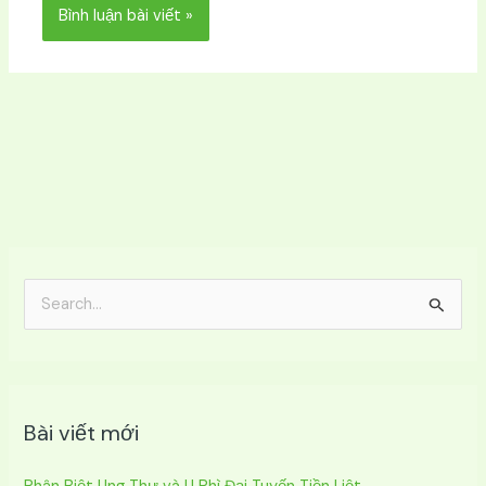
T
ì
m
k
Bài viết mới
i
ế