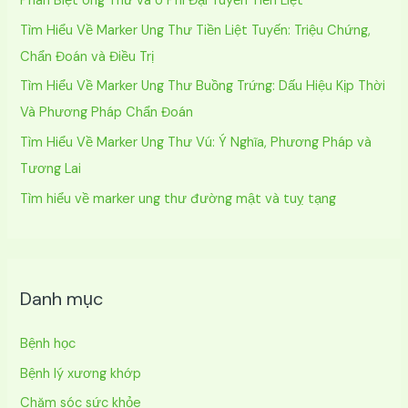
Phân Biệt Ung Thư và U Phì Đại Tuyến Tiền Liệt
m
Tìm Hiểu Về Marker Ung Thư Tiền Liệt Tuyến: Triệu Chứng,
:
Chẩn Đoán và Điều Trị
Tìm Hiểu Về Marker Ung Thư Buồng Trứng: Dấu Hiệu Kịp Thời
Và Phương Pháp Chẩn Đoán
Tìm Hiểu Về Marker Ung Thư Vú: Ý Nghĩa, Phương Pháp và
Tương Lai
Tìm hiểu về marker ung thư đường mật và tuỵ tạng
Danh mục
Bệnh học
Bệnh lý xương khớp
Chăm sóc sức khỏe