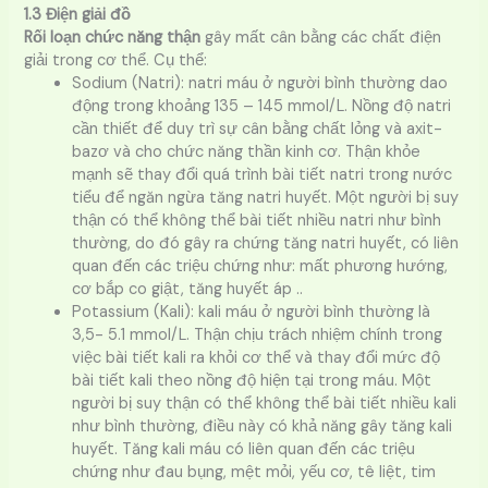
1.3 Điện giải đồ
Rối loạn chức năng thận
gây mất cân bằng các chất điện
giải trong cơ thể. Cụ thể:
Sodium (Natri): natri máu ở người bình thường dao
động trong khoảng 135 – 145 mmol/L. Nồng độ natri
cần thiết để duy trì sự cân bằng chất lỏng và axit-
bazơ và cho chức năng thần kinh cơ. Thận khỏe
mạnh sẽ thay đổi quá trình bài tiết natri trong nước
tiểu để ngăn ngừa tăng natri huyết. Một người bị suy
thận có thể không thể bài tiết nhiều natri như bình
thường, do đó gây ra chứng tăng natri huyết, có liên
quan đến các triệu chứng như: mất phương hướng,
cơ bắp co giật, tăng huyết áp ..
Potassium (Kali): kali máu ở người bình thường là
3,5- 5.1 mmol/L. Thận chịu trách nhiệm chính trong
việc bài tiết kali ra khỏi cơ thể và thay đổi mức độ
bài tiết kali theo nồng độ hiện tại trong máu. Một
người bị suy thận có thể không thể bài tiết nhiều kali
như bình thường, điều này có khả năng gây tăng kali
huyết. Tăng kali máu có liên quan đến các triệu
chứng như đau bụng, mệt mỏi, yếu cơ, tê liệt, tim