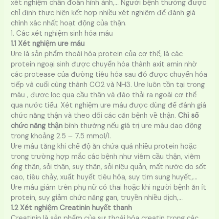
xét nghiệm chẩn đoán hình ảnh,… Người bệnh thường được
chỉ định thực hiện kết hợp nhiều xét nghiệm để đánh giá
chính xác nhất hoạt động của thận.
1. Các xét nghiệm sinh hóa máu
1.1 Xét nghiệm ure máu
Ure là sản phẩm thoái hóa protein của cơ thể, là các
protein ngoại sinh được chuyển hóa thành axit amin nhờ
các protease của đường tiêu hóa sau đó được chuyển hóa
tiếp và cuối cùng thành CO2 và NH3. Ure luôn tồn tại trong
máu , được lọc qua cầu thận và đào thải ra ngoài cơ thể
qua nước tiểu. Xét nghiệm ure máu được dùng để đánh giá
chức năng thận và theo dõi các căn bệnh về thận.
Chỉ số
chức năng thận
bình thường nếu giá trị ure máu dao động
trong khoảng 2.5 – 7.5 mmol/l.
Ure máu tăng khi chế độ ăn chứa quá nhiều protein hoặc
trong trường hợp mắc các bệnh như viêm cầu thận, viêm
ống thận, sỏi thận, suy thận, sỏi niệu quản, mất nước do sốt
cao, tiêu chảy, xuất huyết tiêu hóa, suy tim sung huyết,…
Ure máu giảm trên phụ nữ có thai hoặc khi người bệnh ăn ít
protein, suy giảm chức năng gan, truyền nhiều dịch,…
1.2 Xét nghiệm Creatinin huyết thanh
Creatinin là sản phẩm của sự thoái hóa creatin trong các