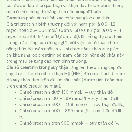
cơ, được đào thải qua thận và thận duy trì Creatinin trong
máu ở một nồng độ hằng định nên
nồng độ của
Creatinin
phản ánh chính xác chức năng lọc của thận.
Giá trị creatinin bình thường đối với nam giới là 0.6 -1.2
mg/dl hoặc 53-106 umol/l (đơn vị SI) và nữ giới là 0.5 – 1.1
mg/dl hoặc 44-97 umol/l (đơn vị SI). Khi nồng độ creatinin
trong máu tăng cao đồng nghĩa với việc có rối loạn chức
năng thận. Nguyên nhân là vì khi chức năng thận suy giảm
thì khả năng lọc creatinin sẽ giảm, dẫn tới nồng độ chất này
trong máu sẽ tăng cao hơn bình thường.
Chỉ số creatinin trong suy thận
tăng lên theo từng cấp độ
suy thận. Theo tổ chức thận Mỹ (NFK) đã chia thành 5 mức
độ suy thận dựa trên độ lọc cầu thận (được tính toán dựa
trên chỉ số creatinine máu).
Chỉ số creatinin dưới 130 mmol/l – suy thận độ I,
Chỉ số creatinin 130 – 299 mmol/l – suy thận độ II
Chỉ số creatinin 300 – 499 mmol/l – suy thận độ IIIa,
Chỉ số creatinin 500 – 899 mmol/l – suy thận độ III
b,
Chỉ số creatinin trên 900 mmol/l – suy thận độ IV.