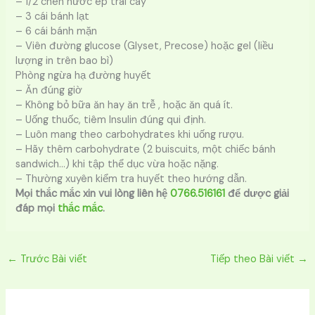
– 1/2 chén nước ép trái cây
– 3 cái bánh lạt
– 6 cái bánh mặn
– Viên đường glucose (Glyset, Precose) hoặc gel (liều
lượng in trên bao bì)
Phòng ngừa hạ đường huyết
– Ăn đúng giờ
– Không bỏ bữa ăn hay ăn trễ , hoặc ăn quá ít.
– Uống thuốc, tiêm Insulin đúng qui định.
– Luôn mang theo carbohydrates khi uống rượu.
– Hãy thêm carbohydrate (2 buiscuits, một chiếc bánh
sandwich…) khi tập thể dục vừa hoặc nặng.
– Thường xuyên kiểm tra huyết theo hướng dẫn.
Mọi thắc mắc xin vui lòng liên hệ
0766.516161
để dược giải
đáp mọi
thắc mắc
.
←
Trước Bài viết
Tiếp theo Bài viết
→