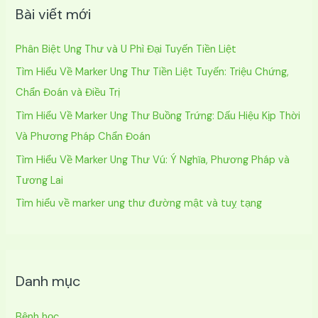
Bài viết mới
i
ế
Phân Biệt Ung Thư và U Phì Đại Tuyến Tiền Liệt
m
Tìm Hiểu Về Marker Ung Thư Tiền Liệt Tuyến: Triệu Chứng,
:
Chẩn Đoán và Điều Trị
Tìm Hiểu Về Marker Ung Thư Buồng Trứng: Dấu Hiệu Kịp Thời
Và Phương Pháp Chẩn Đoán
Tìm Hiểu Về Marker Ung Thư Vú: Ý Nghĩa, Phương Pháp và
Tương Lai
Tìm hiểu về marker ung thư đường mật và tuỵ tạng
Danh mục
Bệnh học