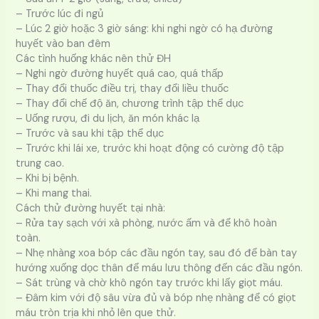
– Trước lúc đi ngủ
– Lúc 2 giờ hoặc 3 giờ sáng: khi nghi ngờ có hạ đường
huyết vào ban đêm
Các tình huống khác nên thử ĐH
– Nghi ngờ đường huyết quá cao, quá thấp
– Thay đổi thuốc điều trị, thay đổi liều thuốc
– Thay đổi chế độ ăn, chương trình tập thể dục
– Uống rượu, đi du lịch, ăn món khác lạ
– Trước và sau khi tập thể dục
– Trước khi lái xe, trước khi hoạt động có cường độ tập
trung cao.
– Khi bị bệnh.
– Khi mang thai.
Cách thử đường huyết tại nhà:
– Rửa tay sạch với xà phòng, nước ấm và để khô hoàn
toàn.
– Nhẹ nhàng xoa bóp các đầu ngón tay, sau đó để bàn tay
hướng xuống dọc thân để máu lưu thông đến các đầu ngón.
– Sát trùng và chờ khô ngón tay trước khi lấy giọt máu.
– Đâm kim với độ sâu vừa đủ và bóp nhẹ nhàng để có giọt
máu tròn trịa khi nhỏ lên que thử.