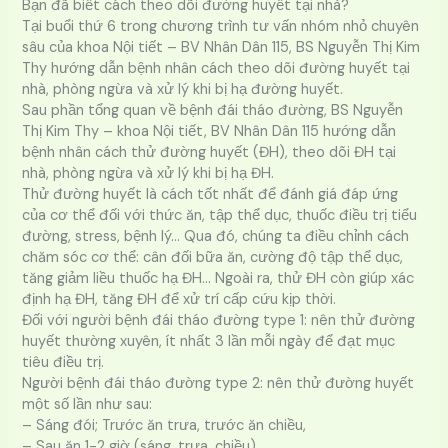
Bạn đã biết cách theo dõi đường huyết tại nhà?
Tại buổi thứ 6 trong chương trình tư vấn nhóm nhỏ chuyên
sâu của khoa Nội tiết – BV Nhân Dân 115, BS Nguyễn Thị Kim
Thy hướng dẫn bệnh nhân cách theo dõi đường huyết tại
nhà, phòng ngừa và xử lý khi bị hạ đường huyết.
Sau phần tổng quan về bệnh đái tháo đường, BS Nguyễn
Thị Kim Thy – khoa Nội tiết, BV Nhân Dân 115 hướng dẫn
bệnh nhân cách thử đường huyết (ĐH), theo dõi ĐH tại
nhà, phòng ngừa và xử lý khi bị hạ ĐH.
Thử đường huyết là cách tốt nhất để đánh giá đáp ứng
của cơ thể đối với thức ăn, tập thể dục, thuốc điều trị tiểu
đường, stress, bệnh lý… Qua đó, chúng ta điều chỉnh cách
chăm sóc cơ thể: cân đối bữa ăn, cường độ tập thể dục,
tăng giảm liều thuốc hạ ĐH… Ngoài ra, thử ĐH còn giúp xác
định hạ ĐH, tăng ĐH để xử trí cấp cứu kịp thời.
Đối với người bệnh đái tháo đường type 1: nên thử đường
huyết thường xuyên, ít nhất 3 lần mỗi ngày để đạt mục
tiêu điều trị.
Người bệnh đái tháo đường type 2: nên thử đường huyết
một số lần như sau:
– Sáng đói; Trước ăn trưa, trước ăn chiều,
– Sau ăn 1-2 giờ (sáng, trưa, chiều)