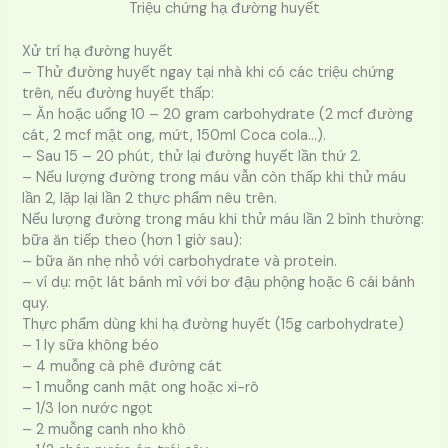
Triệu chứng hạ đường huyết
Xử trí hạ đường huyết
– Thử đường huyết ngay tại nhà khi có các triệu chứng
trên, nếu đường huyết thấp:
– Ăn hoặc uống 10 – 20 gram carbohydrate (2 mcf đường
cát, 2 mcf mật ong, mứt, 150ml Coca cola…).
– Sau 15 – 20 phút, thử lại đường huyết lần thứ 2.
– Nếu lượng đường trong máu vẫn còn thấp khi thử máu
lần 2, lặp lại lần 2 thực phẩm nêu trên.
Nếu lượng đường trong máu khi thử máu lần 2 bình thường:
bữa ăn tiếp theo (hơn 1 giờ sau):
– bữa ăn nhẹ nhỏ với carbohydrate và protein.
– ví dụ: một lát bánh mì với bơ đậu phộng hoặc 6 cái bánh
quy.
Thực phẩm dùng khi hạ đường huyết (15g carbohydrate)
– 1 ly sữa không béo
– 4 muỗng cà phê đường cát
– 1 muỗng canh mật ong hoặc xi-rô
– 1/3 lon nước ngọt
– 2 muỗng canh nho khô