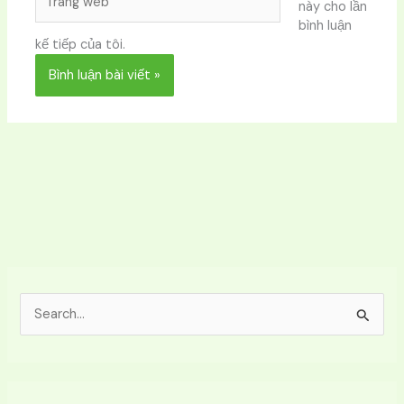
này cho lần
web
bình luận
kế tiếp của tôi.
T
ì
m
k