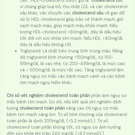
cao”. HDL-cholesterol được gọi là “
cholesterol tốt
”
vì chúng giúp loại bỏ, thu nhặt LDL và các cholesterol
xấu khác, vận chuyển các
cholesterol xấu
về gan để
xử lý. HDL-cholesterol giúp bảo vệ thành mạch, giữ
sạch mạch máu, giúp mạch máu khỏe mạnh. Nếu
lượng HDL-cholesterol >60mg/dL, đây là dấu hiệu
tốt đối với sức khỏe tim mạch. Nếu HDL <40mg/dL
đây là dấu hiệu không tốt.
Triglycerid: Là chất béo trung tính trong máu. Nồng
độ triglycerid bình thường <150mg/dL, từ 150-
199mg/dL là cao nhẹ, từ 200-499mg/dL là mức cao
và > 500mg/dL là mức rất cao. Tăng triglycerid làm
tăng nguy cơ mắc các bệnh mạch vành và các bệnh
tim mạch nguy hiểm khác.
Chỉ số xét nghiệm cholesterol toàn phần
phản ánh nguy cơ
mắc bệnh tim mạch. Do đó, nếu kết quả xét nghiệm định
lượng
cholesterol toàn phần
càng cao thì nguy cơ mắc
bệnh tim mạch càng lớn. Trị số bình thường của cholesterol
toàn phần là dưới 200mg/dL (<5.2 mmol/L). Trị số
cholesterol toàn phần không tốt, có nguy cơ ảnh hưởng
đến sức khỏe khi trên 240 mg/dL (>6.2 mmol/L).