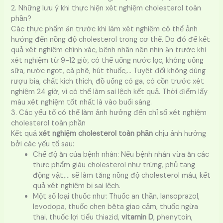
2. Những lưu ý khi thực hiện xét nghiệm cholesterol toàn
phần?
Các thực phẩm ăn trước khi làm xét nghiệm có thể ảnh
hưởng đến nồng độ cholesterol trong cơ thể. Do đó để kết
quả xét nghiệm chính xác, bệnh nhân nên nhịn ăn trước khi
xét nghiệm từ 9-12 giờ, có thể uống nước lọc, không uống
sữa, nước ngọt, cà phê, hút thuốc,… Tuyệt đối không dùng
rượu bia, chất kích thích, đồ uống có ga, có cồn trước xét
nghiệm 24 giờ, vì có thể làm sai lệch kết quả. Thời điểm lấy
máu xét nghiệm tốt nhất là vào buổi sáng.
3. Các yếu tố có thể làm ảnh hưởng đến chỉ số xét nghiệm
cholesterol toàn phần
Kết quả
xét nghiệm cholesterol toàn phần
chịu ảnh hưởng
bởi các yếu tố sau:
Chế độ ăn của bệnh nhân: Nếu bệnh nhân vừa ăn các
thực phẩm giàu cholesterol như trứng, phủ tạng
động vật,… sẽ làm tăng nồng độ cholesterol máu, kết
quả xét nghiệm bị sai lệch.
Một số loại thuốc như: Thuốc an thần, lansoprazol,
levodopa, thuốc chẹn bêta giao cảm, thuốc ngừa
thai, thuốc lợi tiểu thiazid,
vitamin D
, phenytoin,