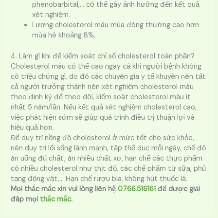
phenobarbital,… có thể gây ảnh hưởng đến kết quả
xét nghiệm.
Lượng cholesterol máu mùa đông thường cao hơn
mùa hè khoảng 8%.
4. Làm gì khi để kiểm soát chỉ số cholesterol toàn phần?
Cholesterol máu có thể cao ngay cả khi người bệnh không
có triệu chứng gì, do đó các chuyên gia y tế khuyên nên tất
cả người trưởng thành nên xét nghiệm cholesterol máu
theo định kỳ để theo dõi, kiểm soát cholesterol máu ít
nhất 5 năm/lần. Nếu kết quả xét nghiệm cholesterol cao,
việc phát hiện sớm sẽ giúp quá trình điều trị thuận lợi và
hiệu quả hơn.
Để duy trì nồng độ cholesterol ở mức tốt cho sức khỏe,
nên duy trì lối sống lành mạnh, tập thể dục mỗi ngày, chế độ
ăn uống đủ chất, ăn nhiều chất xơ, hạn chế các thực phẩm
có nhiều cholesterol như thịt đỏ, các chế phẩm từ sữa, phủ
tạng động vật,… Hạn chế rượu bia, không hút thuốc lá.
Mọi thắc mắc xin vui lòng liên hệ
0766.516161
để dược giải
đáp mọi
thắc mắc
.