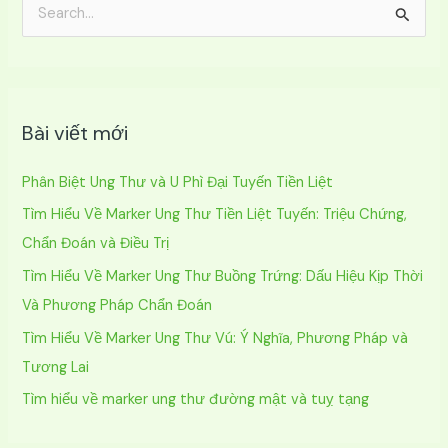
T
ì
m
k
Bài viết mới
i
ế
Phân Biệt Ung Thư và U Phì Đại Tuyến Tiền Liệt
m
Tìm Hiểu Về Marker Ung Thư Tiền Liệt Tuyến: Triệu Chứng,
:
Chẩn Đoán và Điều Trị
Tìm Hiểu Về Marker Ung Thư Buồng Trứng: Dấu Hiệu Kịp Thời
Và Phương Pháp Chẩn Đoán
Tìm Hiểu Về Marker Ung Thư Vú: Ý Nghĩa, Phương Pháp và
Tương Lai
Tìm hiểu về marker ung thư đường mật và tuỵ tạng