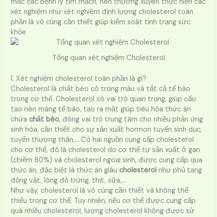
mắc các bệnh lý tim mạch, nên thường xuyên thực hiện các
xét nghiệm như xét nghiệm định lượng cholesterol toàn
phần là vô cùng cần thiết giúp kiểm soát tình trạng sức
khỏe
Tổng quan xét nghiệm Cholesterol
1. Xét nghiệm cholesterol toàn phần là gì?
Cholesterol là chất béo có trong máu và tất cả tế bào
trong cơ thể. Cholesterol có vai trò quan trọng, giúp cấu
tạo nên màng tế bào, tạo ra mật giúp tiêu hóa thức ăn
chứa
chất béo
, đóng vai trò trung tâm cho nhiều phản ứng
sinh hóa, cần thiết cho sự sản xuất hormon tuyến sinh dục,
tuyến thượng thận,… Có hai nguồn cung cấp cholesterol
cho cơ thể, đó là cholesterol do cơ thể tự sản xuất ở gan
(chiếm 80%) và cholesterol ngoại sinh, được cung cấp qua
thức ăn, đặc biệt là thức ăn giàu
cholesterol
như phủ tạng
động vật, lòng đỏ trứng, thịt, sữa,…
Như vậy, cholesterol là vô cùng cần thiết và không thể
thiếu trong cơ thể. Tuy nhiên, nếu cơ thể được cung cấp
quá nhiều cholesterol, lượng cholesterol không được sử