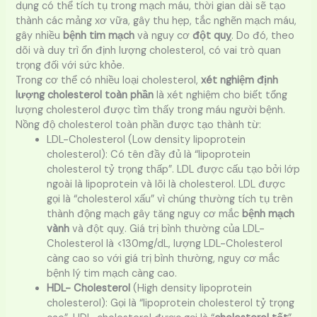
dụng có thể tích tụ trong mạch máu, thời gian dài sẽ tạo
thành các mảng xơ vữa, gây thu hẹp, tắc nghẽn mạch máu,
gây nhiều
bệnh tim mạch
và nguy cơ
đột quỵ
. Do đó, theo
dõi và duy trì ổn định lượng cholesterol, có vai trò quan
trọng đối với sức khỏe.
Trong cơ thể có nhiều loại cholesterol,
xét nghiệm định
lượng cholesterol toàn phần
là xét nghiệm cho biết tổng
lượng cholesterol được tìm thấy trong máu người bệnh.
Nồng độ cholesterol toàn phần được tạo thành từ:
LDL-Cholesterol (Low density lipoprotein
cholesterol): Có tên đầy đủ là “lipoprotein
cholesterol tỷ trọng thấp”. LDL được cấu tạo bởi lớp
ngoài là lipoprotein và lõi là cholesterol. LDL được
gọi là “cholesterol xấu” vì chúng thường tích tụ trên
thành động mạch gây tăng nguy cơ mắc
bệnh mạch
vành
và đột quỵ. Giá trị bình thường của LDL-
Cholesterol là <130mg/dL, lượng LDL-Cholesterol
càng cao so với giá trị bình thường, nguy cơ mắc
bệnh lý tim mạch càng cao.
HDL- Cholesterol
(High density lipoprotein
cholesterol): Gọi là “lipoprotein cholesterol tỷ trọng