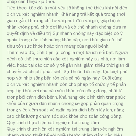
pháp can thiệp kịp thời.
Tiếp theo, tốc độ là một yếu tố không thể thiếu khi nói đến
dịch vụ xét nghiệm nhanh. Khả năng trả kết quả trong thời
gian ngắn, thường chỉ từ vài phút đến vài giờ, giúp bệnh
nhân không phải chờ đợi lâu và có thể nhanh chóng đưa ra
quyết định về điều trị. Sự nhanh chóng này đặc biệt có ý
nghĩa trong các tình huống khẩn cấp, nơi thời gian có thể
tiêu tốn sức khỏe hoặc tính mạng của người bệnh.
Thêm vào đó, tính tiện lợi cũng là một lợi ích nổi bật. Người
bệnh có thể thực hiện các xét nghiệm này tại nhà, nơi làm
việc, hoặc tại các cơ sở y tế gần nhà, giảm thiểu thời gian di
chuyển và chi phí phát sinh. Sự thuận tiện này đặc biệt phù
hợp với nhịp sống bận rộn của xã hội ngày nay. Cuối cùng,
dịch vụ xét nghiệm nhanh còn cho phép tổ chức y tế phản
ứng kịp thời với nhu cầu sức khỏe của cộng đồng, nhất là
trong bối cảnh dịch bệnh. Khả năng xác định tình trạng sức
khỏe của người dân nhanh chóng sẽ góp phần quan trọng
trong việc kiểm soát và ngăn ngừa dịch bệnh lây lan, nâng
cao chất lượng chăm sóc sức khỏe cho toàn cộng đồng.
Quy trình thực hiện xét nghiệm tại trung tâm
Quy trình thực hiện xét nghiệm tại trung tâm xét nghiệm
nhanh được thiết kế với nhiều bước nhằm đảm bảo hiệu