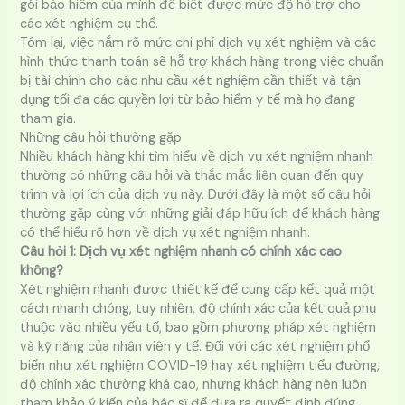
gói bảo hiểm của mình để biết được mức độ hỗ trợ cho
các xét nghiệm cụ thể.
Tóm lại, việc nắm rõ mức chi phí dịch vụ xét nghiệm và các
hình thức thanh toán sẽ hỗ trợ khách hàng trong việc chuẩn
bị tài chính cho các nhu cầu xét nghiệm cần thiết và tận
dụng tối đa các quyền lợi từ bảo hiểm y tế mà họ đang
tham gia.
Những câu hỏi thường gặp
Nhiều khách hàng khi tìm hiểu về dịch vụ xét nghiệm nhanh
thường có những câu hỏi và thắc mắc liên quan đến quy
trình và lợi ích của dịch vụ này. Dưới đây là một số câu hỏi
thường gặp cùng với những giải đáp hữu ích để khách hàng
có thể hiểu rõ hơn về dịch vụ xét nghiệm nhanh.
Câu hỏi 1: Dịch vụ xét nghiệm nhanh có chính xác cao
không?
Xét nghiệm nhanh được thiết kế để cung cấp kết quả một
cách nhanh chóng, tuy nhiên, độ chính xác của kết quả phụ
thuộc vào nhiều yếu tố, bao gồm phương pháp xét nghiệm
và kỹ năng của nhân viên y tế. Đối với các xét nghiệm phổ
biến như xét nghiệm COVID-19 hay xét nghiệm tiểu đường,
độ chính xác thường khá cao, nhưng khách hàng nên luôn
tham khảo ý kiến của bác sĩ để đưa ra quyết định đúng