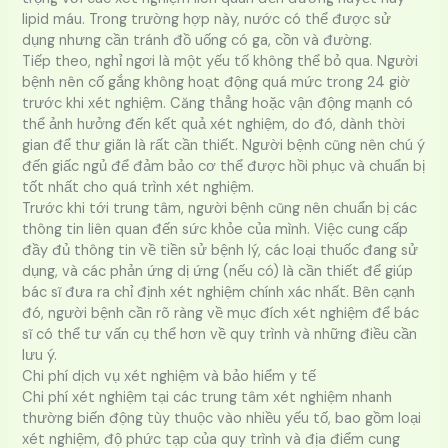
lipid máu. Trong trường hợp này, nước có thể được sử
dụng nhưng cần tránh đồ uống có ga, cồn và đường.
Tiếp theo, nghỉ ngơi là một yếu tố không thể bỏ qua. Người
bệnh nên cố gắng không hoạt động quá mức trong 24 giờ
trước khi xét nghiệm. Căng thẳng hoặc vận động mạnh có
thể ảnh hưởng đến kết quả xét nghiệm, do đó, dành thời
gian để thư giãn là rất cần thiết. Người bệnh cũng nên chú ý
đến giấc ngủ để đảm bảo cơ thể được hồi phục và chuẩn bị
tốt nhất cho quá trình xét nghiệm.
Trước khi tới trung tâm, người bệnh cũng nên chuẩn bị các
thông tin liên quan đến sức khỏe của mình. Việc cung cấp
đầy đủ thông tin về tiền sử bệnh lý, các loại thuốc đang sử
dụng, và các phản ứng dị ứng (nếu có) là cần thiết để giúp
bác sĩ đưa ra chỉ định xét nghiệm chính xác nhất. Bên cạnh
đó, người bệnh cần rõ ràng về mục đích xét nghiệm để bác
sĩ có thể tư vấn cụ thể hơn về quy trình và những điều cần
lưu ý.
Chi phí dịch vụ xét nghiệm và bảo hiểm y tế
Chi phí xét nghiệm tại các trung tâm xét nghiệm nhanh
thường biến động tùy thuộc vào nhiều yếu tố, bao gồm loại
xét nghiệm, độ phức tạp của quy trình và địa điểm cung