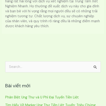
hàng rất hài lòng với dịch vụ xét nghiệm tại Trung Tâm Xét
Nghiệm Nhanh. Họ thường đề xuất dịch vụ này cho gia đình
và bạn bè với hi vọng rằng mọi người đều sẽ có những trải
nghiệm tương tự. Chất lượng dịch vụ, sự chuyên nghiệp
của nhân viên, và quy trình rõ ràng đều là những điểm mạnh
được khách hàng yêu thích.
T
ì
m
Bài viết mới
k
i
Phân Biệt Ung Thư và U Phì Đại Tuyến Tiền Liệt
ế
Tìm Hiểu Về Marker Ung Thư Tiền Liệt Tuyến: Triệu Chứng,