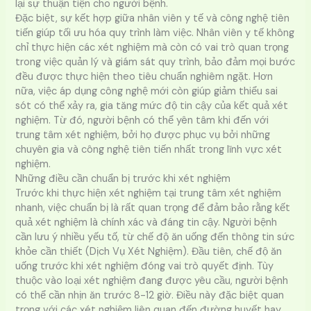
lại sự thuận tiện cho người bệnh.
Đặc biệt, sự kết hợp giữa nhân viên y tế và công nghệ tiên
tiến giúp tối ưu hóa quy trình làm việc. Nhân viên y tế không
chỉ thực hiện các xét nghiệm mà còn có vai trò quan trọng
trong việc quản lý và giám sát quy trình, bảo đảm mọi bước
đều được thực hiện theo tiêu chuẩn nghiêm ngặt. Hơn
nữa, việc áp dụng công nghệ mới còn giúp giảm thiểu sai
sót có thể xảy ra, gia tăng mức độ tin cậy của kết quả xét
nghiệm. Từ đó, người bệnh có thể yên tâm khi đến với
trung tâm xét nghiệm, bởi họ được phục vụ bởi những
chuyên gia và công nghệ tiên tiến nhất trong lĩnh vực xét
nghiệm.
Những điều cần chuẩn bị trước khi xét nghiệm
Trước khi thực hiện xét nghiệm tại trung tâm xét nghiệm
nhanh, việc chuẩn bị là rất quan trọng để đảm bảo rằng kết
quả xét nghiệm là chính xác và đáng tin cậy. Người bệnh
cần lưu ý nhiều yếu tố, từ chế độ ăn uống đến thông tin sức
khỏe cần thiết (Dịch Vụ Xét Nghiệm). Đầu tiên, chế độ ăn
uống trước khi xét nghiệm đóng vai trò quyết định. Tùy
thuộc vào loại xét nghiệm đang được yêu cầu, người bệnh
có thể cần nhịn ăn trước 8-12 giờ. Điều này đặc biệt quan
trọng với các xét nghiệm liên quan đến đường huyết hay