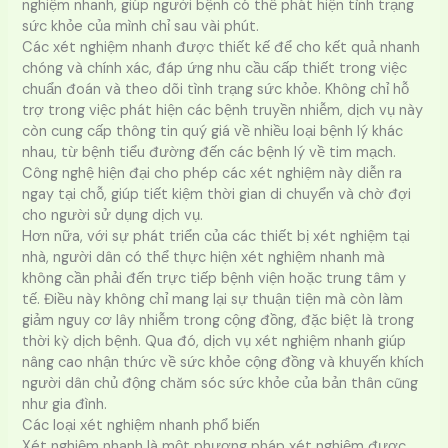
nghiệm nhanh, giúp người bệnh có thể phát hiện tình trạng
sức khỏe của mình chỉ sau vài phút.
Các xét nghiệm nhanh được thiết kế để cho kết quả nhanh
chóng và chính xác, đáp ứng nhu cầu cấp thiết trong việc
chuẩn đoán và theo dõi tình trạng sức khỏe. Không chỉ hỗ
trợ trong việc phát hiện các bệnh truyền nhiễm, dịch vụ này
còn cung cấp thông tin quý giá về nhiều loại bệnh lý khác
nhau, từ bệnh tiểu đường đến các bệnh lý về tim mạch.
Công nghệ hiện đại cho phép các xét nghiệm này diễn ra
ngay tại chỗ, giúp tiết kiệm thời gian di chuyển và chờ đợi
cho người sử dụng dịch vụ.
Hơn nữa, với sự phát triển của các thiết bị xét nghiệm tại
nhà, người dân có thể thực hiện xét nghiệm nhanh mà
không cần phải đến trực tiếp bệnh viện hoặc trung tâm y
tế. Điều này không chỉ mang lại sự thuận tiện mà còn làm
giảm nguy cơ lây nhiễm trong cộng đồng, đặc biệt là trong
thời kỳ dịch bệnh. Qua đó, dịch vụ xét nghiệm nhanh giúp
nâng cao nhận thức về sức khỏe cộng đồng và khuyến khích
người dân chủ động chăm sóc sức khỏe của bản thân cũng
như gia đình.
Các loại xét nghiệm nhanh phổ biến
Xét nghiệm nhanh là một phương pháp xét nghiệm được