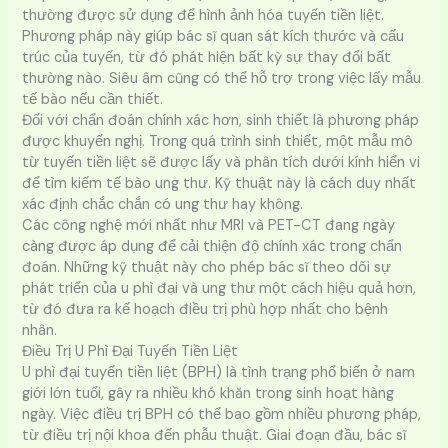
thường được sử dụng để hình ảnh hóa tuyến tiền liệt.
Phương pháp này giúp bác sĩ quan sát kích thước và cấu
trúc của tuyến, từ đó phát hiện bất kỳ sự thay đổi bất
thường nào. Siêu âm cũng có thể hỗ trợ trong việc lấy mẫu
tế bào nếu cần thiết.
Đối với chẩn đoán chính xác hơn, sinh thiết là phương pháp
được khuyến nghị. Trong quá trình sinh thiết, một mẫu mô
từ tuyến tiền liệt sẽ được lấy và phân tích dưới kính hiển vi
để tìm kiếm tế bào ung thư. Kỹ thuật này là cách duy nhất
xác định chắc chắn có ung thư hay không.
Các công nghệ mới nhất như MRI và PET-CT đang ngày
càng được áp dụng để cải thiện độ chính xác trong chẩn
đoán. Những kỹ thuật này cho phép bác sĩ theo dõi sự
phát triển của u phì đại và ung thư một cách hiệu quả hơn,
từ đó đưa ra kế hoạch điều trị phù hợp nhất cho bệnh
nhân.
Điều Trị U Phì Đại Tuyến Tiền Liệt
U phì đại tuyến tiền liệt (BPH) là tình trạng phổ biến ở nam
giới lớn tuổi, gây ra nhiều khó khăn trong sinh hoạt hàng
ngày. Việc điều trị BPH có thể bao gồm nhiều phương pháp,
từ điều trị nội khoa đến phẫu thuật. Giai đoạn đầu, bác sĩ