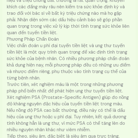
hiệu và triệu chứng bất thường là rất quan trọng. Khuyến
khích các đấng mày râu nên kiểm tra sức khỏe định kỳ và
trao đổi với bác sĩ về bất kỳ triệu chứng nào mà họ gặp
phải. Nhận diện sớm các dấu hiệu cảnh báo sẽ góp phần
quan trọng trong việc xử lý kịp thời tình trạng sức khỏe liên
quan đến tuyến tiền liệt.
Phương Pháp Chẩn Đoán
Việc chẩn đoán u phì đại tuyến tiền liệt và ung thư tuyến
tiền liệt là một quy trình quan trọng để xác định tình trạng
sức khỏe của bệnh nhân. Có nhiều phương pháp chẩn đoán
khả dụng hiện nay, mỗi phương pháp đều có những ưu điểm
và nhược điểm riêng, phụ thuộc vào tình trạng cụ thể của
từng bệnh nhân.
Trước tiên, xét nghiệm máu là một trong những phương
pháp phổ biến nhất để phát hiện ung thư tuyến tiền liệt.
Xét nghiệm PSA (Prostate-Specific Antigen) giúp đo nồng
độ kháng nguyên đặc hiệu của tuyến tiền liệt trong máu.
Nếu nồng độ PSA cao bất thường, điều này có thể là dấu
hiệu của ung thư hoặc u phì đại. Tuy nhiên, kết quả dương
tính không hẳn là ung thư, vì mức PSA có thể tăng lên do
nhiều nguyên nhân khác như viêm nhiễm.
Tiếp theo, siêu âm, đặc biệt là siêu âm qua trực tràng,