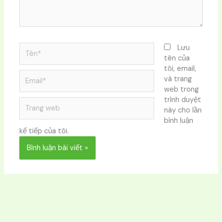
Tên*
Lưu
tên của
tôi, email,
Email*
và trang
web trong
trình duyệt
Trang
này cho lần
web
bình luận
kế tiếp của tôi.