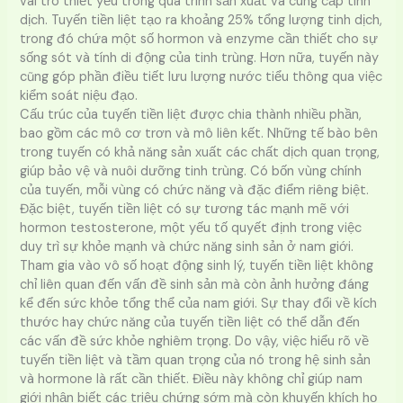
vai trò thiết yếu trong quá trình sản xuất và cung cấp tinh
dịch. Tuyến tiền liệt tạo ra khoảng 25% tổng lượng tinh dịch,
trong đó chứa một số hormon và enzyme cần thiết cho sự
sống sót và tính di động của tinh trùng. Hơn nữa, tuyến này
cũng góp phần điều tiết lưu lượng nước tiểu thông qua việc
kiểm soát niệu đạo.
Cấu trúc của tuyến tiền liệt được chia thành nhiều phần,
bao gồm các mô cơ trơn và mô liên kết. Những tế bào bên
trong tuyến có khả năng sản xuất các chất dịch quan trọng,
giúp bảo vệ và nuôi dưỡng tinh trùng. Có bốn vùng chính
của tuyến, mỗi vùng có chức năng và đặc điểm riêng biệt.
Đặc biệt, tuyến tiền liệt có sự tương tác mạnh mẽ với
hormon testosterone, một yếu tố quyết định trong việc
duy trì sự khỏe mạnh và chức năng sinh sản ở nam giới.
Tham gia vào vô số hoạt động sinh lý, tuyến tiền liệt không
chỉ liên quan đến vấn đề sinh sản mà còn ảnh hưởng đáng
kể đến sức khỏe tổng thể của nam giới. Sự thay đổi về kích
thước hay chức năng của tuyến tiền liệt có thể dẫn đến
các vấn đề sức khỏe nghiêm trọng. Do vậy, việc hiểu rõ về
tuyến tiền liệt và tầm quan trọng của nó trong hệ sinh sản
và hormone là rất cần thiết. Điều này không chỉ giúp nam
giới nhận biết các triệu chứng sớm mà còn khuyến khích họ