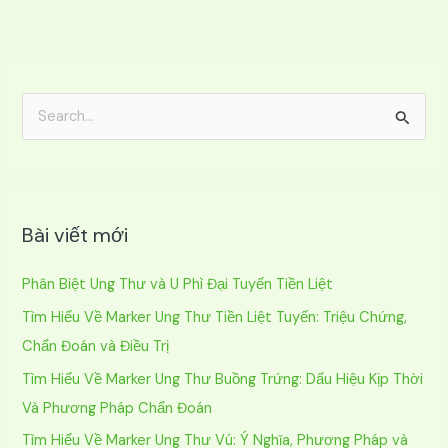
T
ì
m
k
Bài viết mới
i
ế
Phân Biệt Ung Thư và U Phì Đại Tuyến Tiền Liệt
m
Tìm Hiểu Về Marker Ung Thư Tiền Liệt Tuyến: Triệu Chứng,
:
Chẩn Đoán và Điều Trị
Tìm Hiểu Về Marker Ung Thư Buồng Trứng: Dấu Hiệu Kịp Thời
Và Phương Pháp Chẩn Đoán
Tìm Hiểu Về Marker Ung Thư Vú: Ý Nghĩa, Phương Pháp và