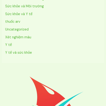
Sức khỏe và Môi trường
Sức khỏe và Y tế
thuốc arv
Uncategorized
Xét nghiệm máu
Y tế
Y tế và sức khỏe