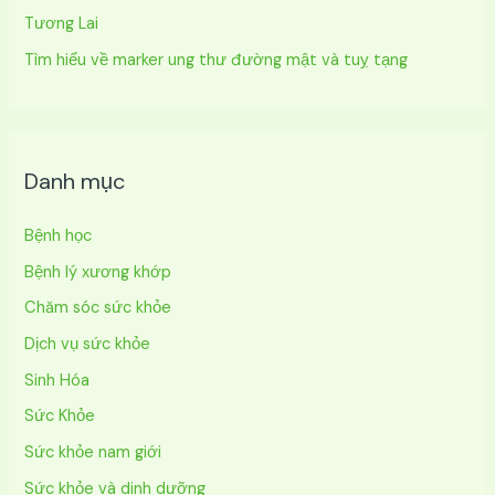
Tương Lai
Tìm hiểu về marker ung thư đường mật và tuỵ tạng
Danh mục
Bệnh học
Bệnh lý xương khớp
Chăm sóc sức khỏe
Dịch vụ sức khỏe
Sinh Hóa
Sức Khỏe
Sức khỏe nam giới
Sức khỏe và dinh dưỡng