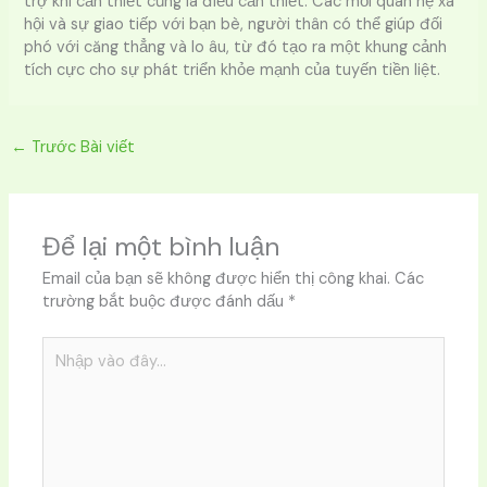
trợ khi cần thiết cũng là điều cần thiết. Các mối quan hệ xã
hội và sự giao tiếp với bạn bè, người thân có thể giúp đối
phó với căng thẳng và lo âu, từ đó tạo ra một khung cảnh
tích cực cho sự phát triển khỏe mạnh của tuyến tiền liệt.
←
Trước Bài viết
Để lại một bình luận
Email của bạn sẽ không được hiển thị công khai.
Các
trường bắt buộc được đánh dấu
*
Nhập
vào
đây...