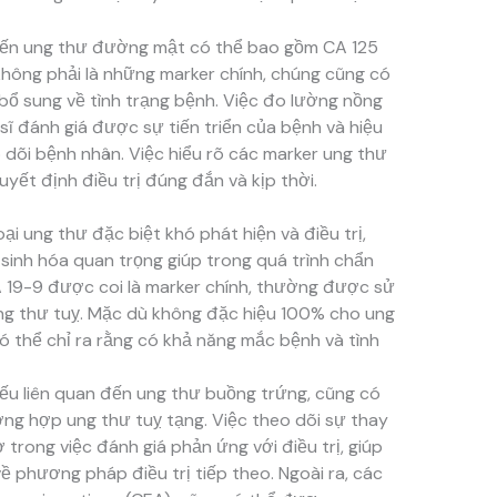
 đến ung thư đường mật có thể bao gồm CA 125
không phải là những marker chính, chúng cũng có
n bổ sung về tình trạng bệnh. Việc đo lường nồng
sĩ đánh giá được sự tiến triển của bệnh và hiệu
o dõi bệnh nhân. Việc hiểu rõ các marker ung thư
uyết định điều trị đúng đắn và kịp thời.
ại ung thư đặc biệt khó phát hiện và điều trị,
sinh hóa quan trọng giúp trong quá trình chẩn
A 19-9 được coi là marker chính, thường được sử
ung thư tuỵ. Mặc dù không đặc hiệu 100% cho ung
ó thể chỉ ra rằng có khả năng mắc bệnh và tình
yếu liên quan đến ung thư buồng trứng, cũng có
ng hợp ung thư tuỵ tạng. Việc theo dõi sự thay
 trong việc đánh giá phản ứng với điều trị, giúp
ề phương pháp điều trị tiếp theo. Ngoài ra, các