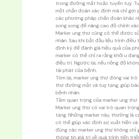
trong đường mật hoặc tuyến tuỵ. Tuy
một chẩn đoán xác định mà chỉ gợi ý
các phương pháp chẩn đoán khác như
song song để nâng cao độ chính xác
Marker ung thư cũng có thể được sử
nhân. Sau khi bắt đầu liệu trình điề
định kỳ để đánh giá hiệu quả của ph
marker có thể chỉ ra rằng khối u đa
điều trị. Ngược lại, nếu nồng độ khôn
tái phát của bệnh.
Tóm lại, marker ung thư đóng vai trò 
thư đường mật và tuỵ tạng, giúp bác
bệnh nhân.
Tầm quan trọng của marker ung thư t
Marker ung thư có vai trò quan trọng
tạng. Những marker này, thường là 
có thể giúp xác định sự xuất hiện v
đúng các marker ung thư không chỉ g
thông tin giá trị về quá trình tiến tr