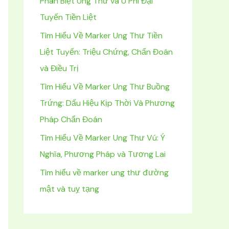
Phân Biệt Ung Thư và U Phì Đại
m
Tuyến Tiền Liệt
:
Tìm Hiểu Về Marker Ung Thư Tiền
Liệt Tuyến: Triệu Chứng, Chẩn Đoán
và Điều Trị
Tìm Hiểu Về Marker Ung Thư Buồng
Trứng: Dấu Hiệu Kịp Thời Và Phương
Pháp Chẩn Đoán
Tìm Hiểu Về Marker Ung Thư Vú: Ý
Nghĩa, Phương Pháp và Tương Lai
Tìm hiểu về marker ung thư đường
mật và tuỵ tạng