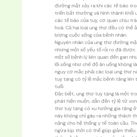
đường mật xảy ra khi các tế bào tr
triển bất thường và hình thành khối 
các tế bào của tuỵ, cơ quan chịu tr
hoá. Cả hai loại ung thư đều có thể
lượng cuộc sống của bệnh nhân.
Nguyên nhân của ung thư đường mật 
nhưng một số yếu tố rủi ro đã được x
một số bệnh lý liên quan đến gan nh
lối sống như chế độ ăn uống không l
nguy cơ mắc phải các loại ung thư n
tuỵ tạng có tỷ lệ mắc bệnh tăng lên 
tuổi.
Đặc biệt, ung thư tuỵ tạng là một t
phát hiện muộn, dẫn đến tỷ lệ tử von
thư tuỵ tạng có xu hướng gia tăng ở n
này không chỉ gây ra những thách t
nặng cho hệ thống y tế toàn cầu. T
ngừa kịp thời có thể giúp giảm thiể