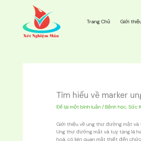
Nhảy
tới
nội
Trang Chủ
Giới thiệ
dung
Tìm hiểu về marker un
Để lại một bình luận
/
Bệnh học
,
Sức 
Giới thiệu về ung thư đường mật và 
Ung thư đường mật và tuỵ tạng là hai
hoá, có liên quan mật thiết đến chức