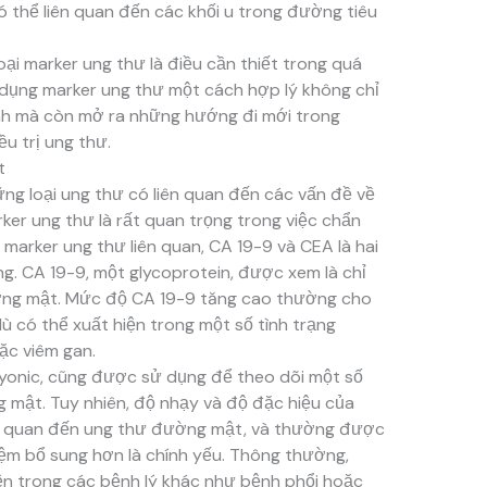
 thể liên quan đến các khối u trong đường tiêu
loại marker ung thư là điều cần thiết trong quá
ử dụng marker ung thư một cách hợp lý không chỉ
h mà còn mở ra những hướng đi mới trong
ều trị ung thư.
t
g loại ung thư có liên quan đến các vấn đề về
ker ung thư là rất quan trọng trong việc chẩn
marker ung thư liên quan, CA 19-9 và CEA là hai
. CA 19-9, một glycoprotein, được xem là chỉ
ờng mật. Mức độ CA 19-9 tăng cao thường cho
ù có thể xuất hiện trong một số tình trạng
ặc viêm gan.
yonic, cũng được sử dụng để theo dõi một số
 mật. Tuy nhiên, độ nhạy và độ đặc hiệu của
ên quan đến ung thư đường mật, và thường được
ệm bổ sung hơn là chính yếu. Thông thường,
ện trong các bệnh lý khác như bệnh phổi hoặc