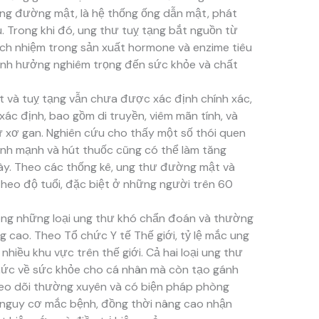
ong đường mật, là hệ thống ống dẫn mật, phát
u. Trong khi đó, ung thư tuỵ tạng bắt nguồn từ
ách nhiệm trong sản xuất hormone và enzime tiêu
 ảnh hưởng nghiêm trọng đến sức khỏe và chất
và tuỵ tạng vẫn chưa được xác định chính xác,
ác định, bao gồm di truyền, viêm mãn tính, và
ư xơ gan. Nghiên cứu cho thấy một số thói quen
ành mạnh và hút thuốc cũng có thể làm tăng
ày. Theo các thống kê, ung thư đường mật và
theo độ tuổi, đặc biệt ở những người trên 60
rong những loại ung thư khó chẩn đoán và thường
g cao. Theo Tổ chức Y tế Thế giới, tỷ lệ mắc ung
hiều khu vực trên thế giới. Cả hai loại ung thư
hức về sức khỏe cho cá nhân mà còn tạo gánh
heo dõi thường xuyên và có biện pháp phòng
u nguy cơ mắc bệnh, đồng thời nâng cao nhận