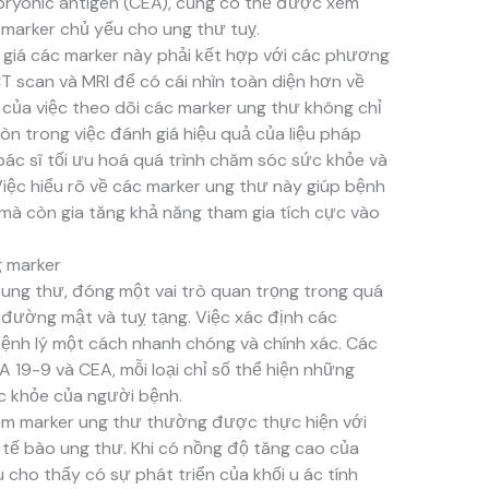
bryonic antigen (CEA), cũng có thể được xem
 marker chủ yếu cho ung thư tuỵ.
 giá các marker này phải kết hợp với các phương
 scan và MRI để có cái nhìn toàn diện hơn về
 của việc theo dõi các marker ung thư không chỉ
n trong việc đánh giá hiệu quả của liệu pháp
 bác sĩ tối ưu hoá quá trình chăm sóc sức khỏe và
Việc hiểu rõ về các marker ung thư này giúp bệnh
mà còn gia tăng khả năng tham gia tích cực vào
g marker
ố ung thư, đóng một vai trò quan trọng trong quá
 đường mật và tuỵ tạng. Việc xác định các
 bệnh lý một cách nhanh chóng và chính xác. Các
19-9 và CEA, mỗi loại chỉ số thể hiện những
ức khỏe của người bệnh.
iệm marker ung thư thường được thực hiện với
 tế bào ung thư. Khi có nồng độ tăng cao của
u cho thấy có sự phát triển của khối u ác tính