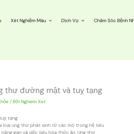
u
Xét Nghiệm Máu
Dịch Vụ
Chăm Sóc Bệnh N
g thư đường mật và tuỵ tạng
Khỏe
/ Bởi
Nghiem Xet
tuỵ tạng
 loại ung thư phát sinh từ các mô trong hệ tiêu
 năng gan và việc tiêu hóa thức ăn. Ung thư