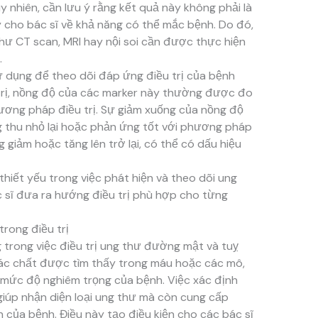
 nhiên, cần lưu ý rằng kết quả này không phải là
 cho bác sĩ về khả năng có thể mắc bệnh. Do đó,
 CT scan, MRI hay nội soi cần được thực hiện
.
 dụng để theo dõi đáp ứng điều trị của bệnh
u trị, nồng độ của các marker này thường được đo
ương pháp điều trị. Sự giảm xuống của nồng độ
ng thu nhỏ lại hoặc phản ứng tốt với phương pháp
g giảm hoặc tăng lên trở lại, có thể có dấu hiệu
thiết yếu trong việc phát hiện và theo dõi ung
 sĩ đưa ra hướng điều trị phù hợp cho từng
rong điều trị
 trong việc điều trị ung thư đường mật và tuỵ
các chất được tìm thấy trong máu hoặc các mô,
à mức độ nghiêm trọng của bệnh. Việc xác định
iúp nhận diện loại ung thư mà còn cung cấp
iển của bệnh. Điều này tạo điều kiện cho các bác sĩ