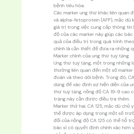
bệnh tiêu hóa.
Các marker ung thư khác liên quan
và alpha-fetoprotein (AFP), mặc dù 
giá trị trong việc cung cấp thông ti
độ của các marker này giúp các bác 
quả của điều trị trong quá trình the
chính là cần thiết để đưa ra những q
Marker chính của ung thư tuỵ tạng
Ung thư tuỵ tạng, một trong những lo
thường liên quan đến một số marker 
đoán và theo dõi bệnh. Trong đó, C
dụng để xác định sự hiện diện của 
thư tuỵ tạng, nồng độ CA 19-9 cao c
trạng này cần được điều tra thêm.
Marker thứ hai, CA 125, mặc dù chủ 
thể được áp dụng trong một số trườ
đổi của nồng độ CA 125 có thể hỗ trợ
bác sĩ có quyết định chính xác hơn v