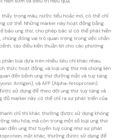
 hiện sớm và điều trị hiệu quả.
 thấy trong máu, nước tiểu hoặc mô, có thể chỉ
rong cơ thể. Những marker này hoạt động bằng
tế bào ung thư, cho phép bác sĩ có thể phát hiện
t, chúng đóng vai trò quan trọng trong việc chẩn
 bệnh, tạo điều kiện thuận lợi cho các phương
phân loại dựa trên nhiều tiêu chí khác nhau,
h thức hoạt động, và loại ung thư mà chúng liên
n quan đến bệnh ung thư đường mật và tuỵ tạng
nic Antigen), và AFP (Alpha-fetoprotein).
được sử dụng để theo dõi ung thư tuỵ tạng và
 độ marker này có thể chỉ ra sự phát triển của
i thanh chỉ thị khác thường được sử dụng không
ờng tiêu hóa, mà còn trong một số loại ung thư
quan đến ung thư tuyến tuỵ cũng như sự phát
-fetoprotein, mặt khác, thường được sử dụng để