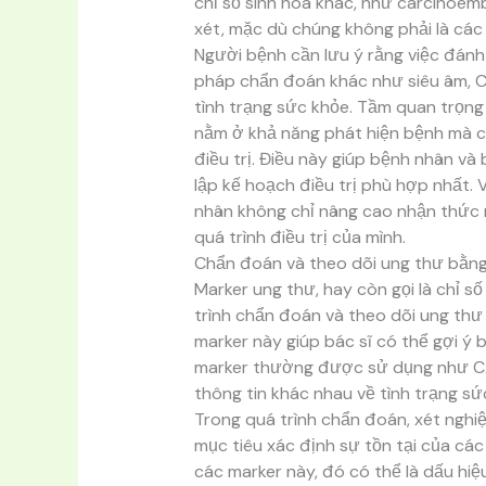
chỉ số sinh hóa khác, như carcinoem
xét, mặc dù chúng không phải là các
Người bệnh cần lưu ý rằng việc đánh
pháp chẩn đoán khác như siêu âm, CT
tình trạng sức khỏe. Tầm quan trọng
nằm ở khả năng phát hiện bệnh mà cò
điều trị. Điều này giúp bệnh nhân và
lập kế hoạch điều trị phù hợp nhất. 
nhân không chỉ nâng cao nhận thức 
quá trình điều trị của mình.
Chẩn đoán và theo dõi ung thư bằn
Marker ung thư, hay còn gọi là chỉ s
trình chẩn đoán và theo dõi ung thư
marker này giúp bác sĩ có thể gợi ý
marker thường được sử dụng như CA 
thông tin khác nhau về tình trạng s
Trong quá trình chẩn đoán, xét ngh
mục tiêu xác định sự tồn tại của các
các marker này, đó có thể là dấu hiệ