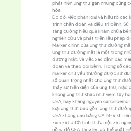
phát hiện ung thư gan nhưng cũng có
hóa.
Do đó, việc phân loại và hiểu rõ các 
trình chẩn đoán và điều trị bệnh. S
tăng cường hiệu quả khám chữa bện
nghiên cứu và phát triển liệu pháp đi
Marker chính của ung thư đường mậ
Ung thư đường mật là một trong nhữn
đường mật, và việc xác định các mar
đoán và theo dõi bệnh. Trong số các 
marker chủ yếu thường được sử dụng
số quan trọng nhất cho ung thư đư
thấy sự hiện diện của ung thư, mặc d
không ung thư khác như viêm tụy ho
CEA, hay kháng nguyên carcinoembr
loại ung thư, bao gồm ung thư đường
CEA không cao bằng CA 19-9 khi li
xem xét dưới hình thức một xét nghi
nồng độ CEA tăng lên có thể xuất hi