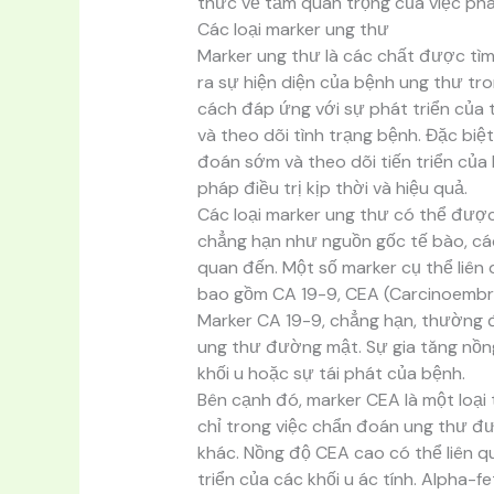
thức về tầm quan trọng của việc phát
Các loại marker ung thư
Marker ung thư là các chất được tìm
ra sự hiện diện của bệnh ung thư t
cách đáp ứng với sự phát triển của 
và theo dõi tình trạng bệnh. Đặc biệ
đoán sớm và theo dõi tiến triển của
pháp điều trị kịp thời và hiệu quả.
Các loại marker ung thư có thể được 
chẳng hạn như nguồn gốc tế bào, các
quan đến. Một số marker cụ thể liê
bao gồm CA 19-9, CEA (Carcinoembryo
Marker CA 19-9, chẳng hạn, thường 
ung thư đường mật. Sự gia tăng nồng
khối u hoặc sự tái phát của bệnh.
Bên cạnh đó, marker CEA là một loạ
chỉ trong việc chẩn đoán ung thư đư
khác. Nồng độ CEA cao có thể liên 
triển của các khối u ác tính. Alpha