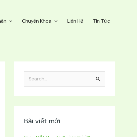
hân
Chuyên Khoa
Liên Hệ
Tin Tức
T
ì
m
k
i
Bài viết mới
ế