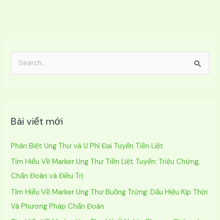
T
ì
m
k
Bài viết mới
i
ế
Phân Biệt Ung Thư và U Phì Đại Tuyến Tiền Liệt
m
Tìm Hiểu Về Marker Ung Thư Tiền Liệt Tuyến: Triệu Chứng,
:
Chẩn Đoán và Điều Trị
Tìm Hiểu Về Marker Ung Thư Buồng Trứng: Dấu Hiệu Kịp Thời
Và Phương Pháp Chẩn Đoán