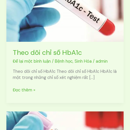
Theo dõi chỉ số HbA1c
Để lại một bình luận
/
Bệnh học
,
Sinh Hóa
/
admin
Theo dõi chỉ số HbA1c Theo dõi chỉ số HbA1c HbA1c là
một trong những chỉ số xét nghiệm rất […]
Đọc thêm »
Tại
sao
cần