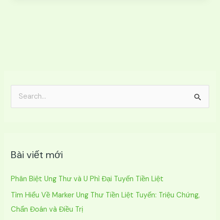
T
ì
m
k
Bài viết mới
i
ế
Phân Biệt Ung Thư và U Phì Đại Tuyến Tiền Liệt
m
Tìm Hiểu Về Marker Ung Thư Tiền Liệt Tuyến: Triệu Chứng,
:
Chẩn Đoán và Điều Trị