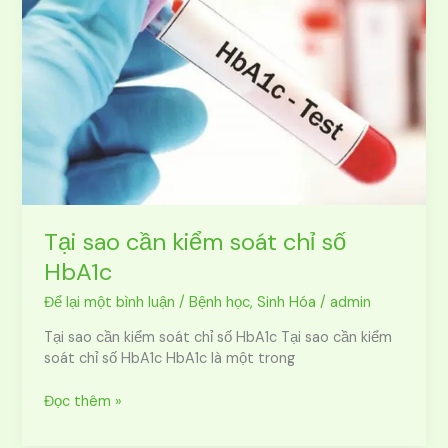
kiểm
soát
chỉ
số
HbA1c
Tại sao cần kiểm soát chỉ số
HbA1c
Để lại một bình luận
/
Bệnh học
,
Sinh Hóa
/
admin
Tại sao cần kiểm soát chỉ số HbA1c Tại sao cần kiểm
soát chỉ số HbA1c HbA1c là một trong
Đọc thêm »