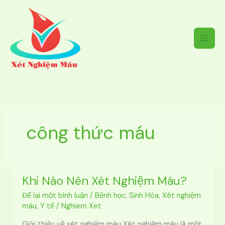
Nhảy
tới
nội
dung
công thức máu
Khi Nào Nên Xét Nghiệm Máu?
Khi
Nào
Để lại một bình luận
/
Bệnh học
,
Sinh Hóa
,
Xét nghiệm
Nên
máu
,
Y tế
/
Nghiem Xet
Xét
Nghiệm
Giới thiệu về xét nghiệm máu Xét nghiệm máu là một