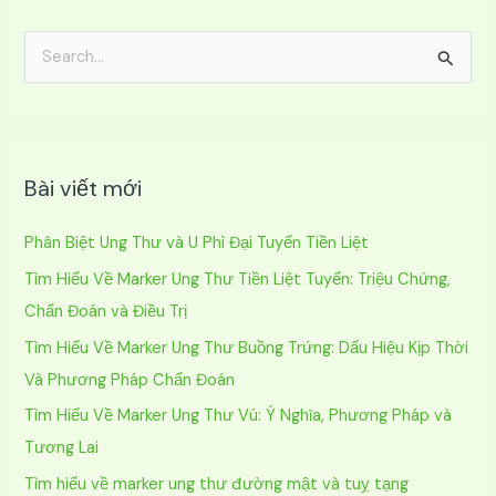
T
ì
m
k
Bài viết mới
i
ế
Phân Biệt Ung Thư và U Phì Đại Tuyến Tiền Liệt
m
Tìm Hiểu Về Marker Ung Thư Tiền Liệt Tuyến: Triệu Chứng,
:
Chẩn Đoán và Điều Trị
Tìm Hiểu Về Marker Ung Thư Buồng Trứng: Dấu Hiệu Kịp Thời
Và Phương Pháp Chẩn Đoán
Tìm Hiểu Về Marker Ung Thư Vú: Ý Nghĩa, Phương Pháp và
Tương Lai
Tìm hiểu về marker ung thư đường mật và tuỵ tạng