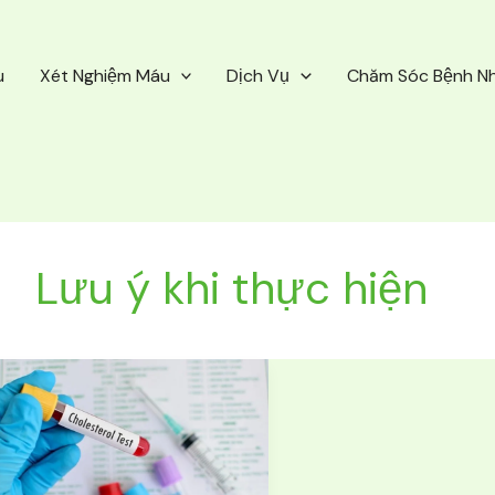
u
Xét Nghiệm Máu
Dịch Vụ
Chăm Sóc Bệnh N
Lưu ý khi thực hiện
Lưu
ý
khi
thực
hiện