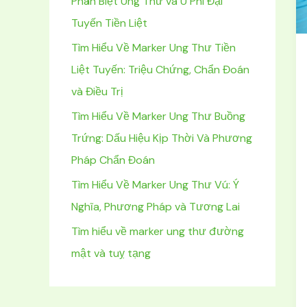
Phân Biệt Ung Thư và U Phì Đại
m
Tuyến Tiền Liệt
:
Tìm Hiểu Về Marker Ung Thư Tiền
Liệt Tuyến: Triệu Chứng, Chẩn Đoán
và Điều Trị
Tìm Hiểu Về Marker Ung Thư Buồng
Trứng: Dấu Hiệu Kịp Thời Và Phương
Pháp Chẩn Đoán
Tìm Hiểu Về Marker Ung Thư Vú: Ý
Nghĩa, Phương Pháp và Tương Lai
Tìm hiểu về marker ung thư đường
mật và tuỵ tạng