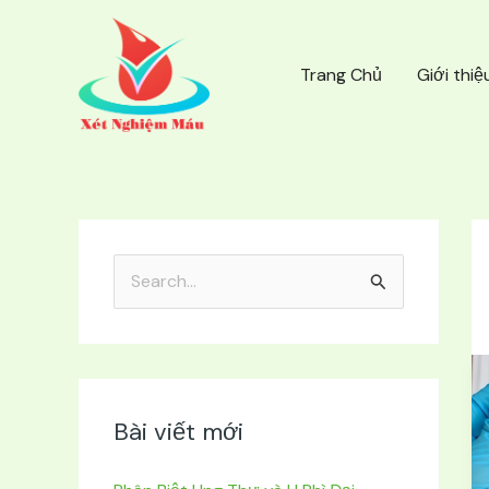
Nhảy
tới
nội
Trang Chủ
Giới thiệ
dung
T
ì
m
k
i
Bài viết mới
ế