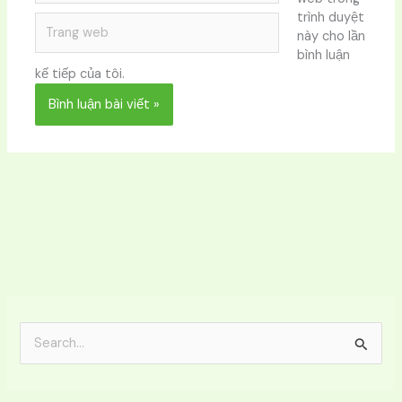
trình duyệt
Trang
này cho lần
web
bình luận
kế tiếp của tôi.
T
ì
m