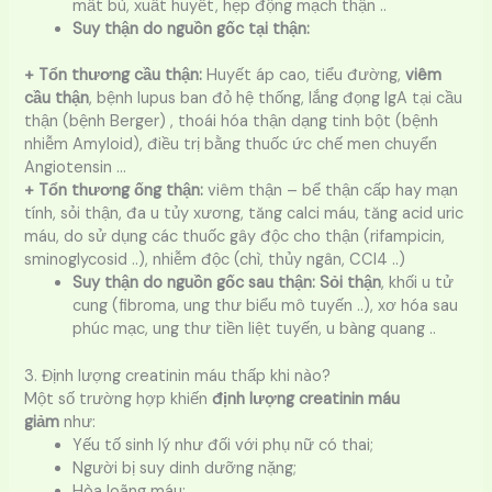
mất bù, xuất huyết, hẹp động mạch thận ..
Suy thận do nguồn gốc tại thận:
+ Tổn thương cầu thận:
Huyết áp cao, tiểu đường,
viêm
cầu thận
, bệnh lupus ban đỏ hệ thống, lắng đọng lgA tại cầu
thận (bệnh Berger) , thoái hóa thận dạng tinh bột (bệnh
nhiễm Amyloid), điều trị bằng thuốc ức chế men chuyển
Angiotensin …
+ Tổn thương ống thận:
viêm thận – bể thận cấp hay mạn
tính, sỏi thận, đa u tủy xương, tăng calci máu, tăng acid uric
máu, do sử dụng các thuốc gây độc cho thận (rifampicin,
sminoglycosid ..), nhiễm độc (chì, thủy ngân, CCl4 ..)
Suy thận do nguồn gốc sau thận:
Sỏi thận
, khối u tử
cung (fibroma, ung thư biểu mô tuyến ..), xơ hóa sau
phúc mạc, ung thư tiền liệt tuyến, u bàng quang ..
3. Định lượng creatinin máu thấp khi nào?
Một số trường hợp khiến
định lượng creatinin máu
giảm
như:
Yếu tố sinh lý như đối với phụ nữ có thai;
Người bị suy dinh dưỡng nặng;
Hòa loãng máu;