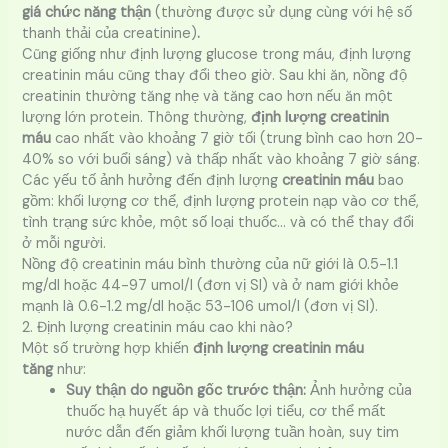
giá chức năng thận
(thường được sử dụng cùng với hệ số
thanh thải của creatinine)
.
Cũng giống như định lượng glucose trong máu, định lượng
creatinin máu cũng thay đổi theo giờ. Sau khi ăn, nồng độ
creatinin thường tăng nhẹ và tăng cao hơn nếu ăn một
lượng lớn protein. Thông thường,
định lượng creatinin
máu
cao nhất vào khoảng 7 giờ tối (trung bình cao hơn 20-
40% so với buổi sáng) và thấp nhất vào khoảng 7 giờ sáng.
Các yếu tố ảnh hưởng đến định lượng
creatinin máu
bao
gồm: khối lượng cơ thể, định lượng protein nạp vào cơ thể,
tình trạng sức khỏe, một số loại thuốc… và có thể thay đổi
ở mỗi người.
Nồng độ creatinin máu bình thường của nữ giới là 0.5-1.1
mg/dl hoặc 44-97 umol/l (đơn vị SI) và ở nam giới khỏe
mạnh là 0.6-1.2 mg/dl hoặc 53-106 umol/l (đơn vị SI).
2. Định lượng creatinin máu cao khi nào?
Một số trường hợp khiến
định lượng creatinin máu
tăng
như:
Suy thận
do nguồn gốc trước thận:
Ảnh hưởng của
thuốc hạ huyết áp và thuốc lợi tiểu, cơ thể mất
nước dẫn đến giảm khối lượng tuần hoàn, suy tim