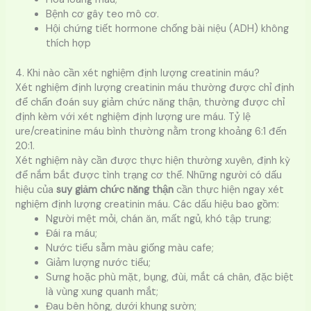
Bệnh cơ gây teo mô cơ.
Hội chứng tiết hormone chống bài niệu (ADH) không
thích hợp
4. Khi nào cần xét nghiệm định lượng creatinin máu?
Xét nghiệm định lượng creatinin máu thường được chỉ định
để chẩn đoán suy giảm chức năng thận, thường được chỉ
định kèm với xét nghiệm định lượng ure máu. Tỷ lệ
ure/creatinine máu bình thường nằm trong khoảng 6:1 đến
20:1.
Xét nghiệm này cần được thực hiện thường xuyên, định kỳ
để nắm bắt được tình trạng cơ thể. Những người có dấu
hiệu của
suy giảm chức năng thận
cần thực hiện ngay xét
nghiệm định lượng creatinin máu. Các dấu hiệu bao gồm:
Người mệt mỏi, chán ăn, mất ngủ, khó tập trung;
Đái ra máu;
Nước tiểu sẫm màu giống màu cafe;
Giảm lượng nước tiểu;
Sưng hoặc phù mặt, bụng, đùi, mắt cá chân, đặc biệt
là vùng xung quanh mắt;
Đau bên hông, dưới khung sườn;