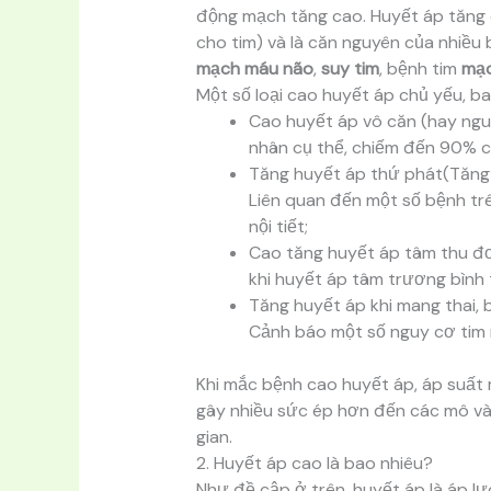
động mạch tăng cao. Huyết áp tăng c
cho tim) và là căn nguyên của nhiều
mạch máu não
,
suy tim
, bệnh tim
mạc
Một số loại cao huyết áp chủ yếu, b
Cao huyết áp vô căn (hay ngu
nhân cụ thể, chiếm đến 90% 
Tăng huyết áp thứ phát(Tăng 
Liên quan đến một số bệnh tr
nội tiết;
Cao tăng huyết áp tâm thu đơ
khi huyết áp tâm trương bình
Tăng huyết áp khi mang thai, b
Cảnh báo một số nguy cơ tim 
Khi mắc bệnh cao huyết áp, áp suất
gây nhiều sức ép hơn đến các mô và 
gian.
2. Huyết áp cao là bao nhiêu?
Như đề cập ở trên, huyết áp là áp 