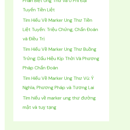
Phân Biệt Ung Thư và U Phì Đại
m
Tuyến Tiền Liệt
:
Tìm Hiểu Về Marker Ung Thư Tiền
Liệt Tuyến: Triệu Chứng, Chẩn Đoán
và Điều Trị
Tìm Hiểu Về Marker Ung Thư Buồng
Trứng: Dấu Hiệu Kịp Thời Và Phương
Pháp Chẩn Đoán
Tìm Hiểu Về Marker Ung Thư Vú: Ý
Nghĩa, Phương Pháp và Tương Lai
Tìm hiểu về marker ung thư đường
mật và tuỵ tạng