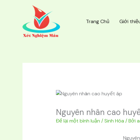
Nhảy
tới
nội
Trang Chủ
Giới thiệ
dung
Nguyên nhân cao huyế
Để lại một bình luận
/
Sinh Hóa
/ Bởi
a
Nguyên