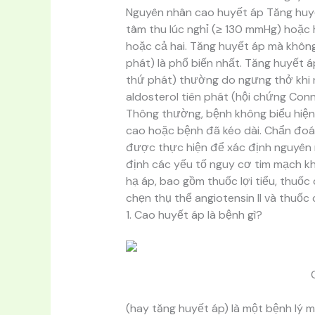
Nguyên nhân cao huyết áp Tăng huyết
tâm thu lúc nghỉ (
≥
130 mmHg) hoặc h
hoặc cả hai. Tăng huyết áp mà không
phát) là phổ biến nhất. Tăng huyết 
thứ phát) thường do ngưng thở khi
aldosterol tiên phát (hội chứng Conn
Thông thường, bệnh không biểu hiện 
cao hoặc bệnh đã kéo dài. Chẩn đoá
được thực hiện để xác định nguyên 
định các yếu tố nguy cơ tim mạch khá
hạ áp, bao gồm thuốc lợi tiểu, thuố
chẹn thụ thể angiotensin II và thuốc 
1. Cao huyết áp là bệnh gì?
(hay tăng huyết áp) là một bệnh lý m