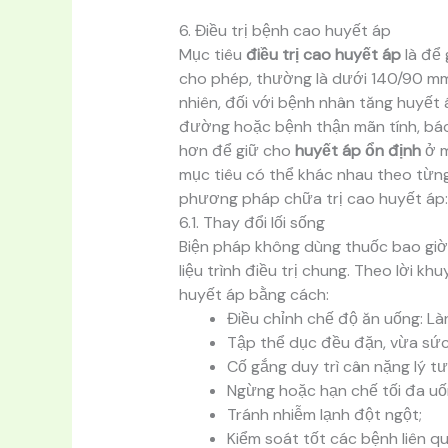
6. Điều trị bệnh cao huyết áp
Mục tiêu
điều trị cao huyết áp
là để 
cho phép, thường là dưới 140/90 mm
nhiên, đối với bệnh nhân tăng huyết
đường hoặc bệnh thận mãn tính, bác s
hơn để giữ cho
huyết áp ổn định
ở m
mục tiêu có thể khác nhau theo từng
phương pháp chữa trị cao huyết áp:
6.1. Thay đổi lối sống
Biện pháp không dùng thuốc bao giờ
liệu trình điều trị chung. Theo lời k
huyết áp bằng cách:
Điều chỉnh chế độ ăn uống: L
Tập thể dục đều đặn, vừa sức
Cố gắng duy trì cân nặng lý t
Ngừng hoặc hạn chế tối đa uố
Tránh nhiễm lạnh đột ngột;
Kiểm soát tốt các bệnh liên qu