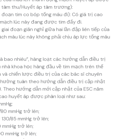
p tâm thu/Huyết áp tâm trương):
 đoạn tim co bóp tống máu đi): Có giá trị cao
mạch lúc này đang được tim đẩy đi.
iai đoạn giãn nghỉ giữa hai lần đập liên tiếp của
mạch máu lúc này không phải chịu áp lực tống máu
là bao nhiêu”, hàng loạt các hướng dẫn điều trị
ều nhà khoa học hàng đầu về tim mạch trên thế
và chiến lược điều trị của các bác sĩ chuyên
 thường tuân theo hướng dẫn điều trị cập nhật
C). Theo hướng dẫn mới cập nhật của ESC năm
cao huyết áp được phân loại như sau:
 mmHg;
/80 mmHg trở lên;
 130/85 mmHg trở lên;
0 mmHg trở lên;
00 mmHg trở lên;