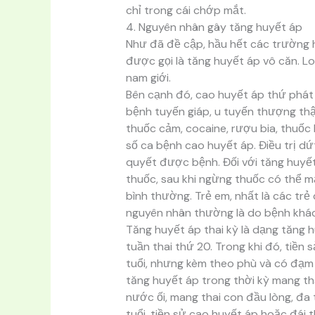
chỉ trong cái chớp mắt.
4. Nguyên nhân gây tăng huyết áp
Như đã đề cập, hầu hết các trường 
được gọi là tăng huyết áp vô căn. Lo
nam giới.
Bên cạnh đó, cao huyết áp thứ phát 
bệnh tuyến giáp, u tuyến thượng thậ
thuốc cảm, cocaine, rượu bia, thuốc 
số ca bệnh cao huyết áp. Điều trị d
quyết được bệnh. Đối với tăng huyế
thuốc, sau khi ngừng thuốc có thể m
bình thường. Trẻ em, nhất là các trẻ
nguyên nhân thường là do bệnh khác 
Tăng huyết áp thai kỳ là dạng tăng
tuần thai thứ 20. Trong khi đó, tiền 
tuổi, nhưng kèm theo phù và có đạm
tăng huyết áp trong thời kỳ mang tha
nước ối, mang thai con đầu lòng, đa 
tuổi, tiền sử cao huyết áp hoặc đái