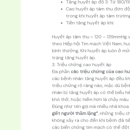
Tăng huyết áp độ 3: Từ 180/11
Cao huyết áp tâm thu đơn độc
trong khi huyết áp tâm trươ
Tiền tăng huyết áp khi:
Huyết áp tâm thu > 120 – 139mmHg 
theo Hiệp hội Tim mạch Việt Nam, h
bình thường. Khi huyết áp luôn ở mứ
trạng tăng huyết áp.
3. Triệu chứng cao huyết áp
Đa phần
các triệu chứng của cao hu
các bệnh nhân tăng huyết áp đều kh
triệu chứng rõ ràng nào, mặc dù bệnh
nhân bị tăng huyết áp có thể biểu h
khó thở, hoặc hiếm hơn là chảy máu
Đúng như tên gọi mà nhiều nhà khoa
giết người thầm lặng”
, những triệu 
không xảy ra cho đến khi bệnh đã tiế
các biến chứng tim mạch có thể đột 