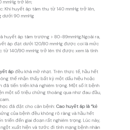
0 mmHg trở lên;
: Khi huyết áp tâm thu từ 140 mmHg trở lên,
ng dưới 90 mmHg
và huyết áp tâm trương > 80-89mmHg.Ngoài ra,
uyết áp đạt dưới 120/80 mmHg được coi là mức
c từ 140/90 mmHg trở lên thì được xem là tình
yết áp
đều khá mờ nhạt. Trên thực tế, hầu hết
ông thể nhận thấy bất kỳ một dấu hiệu hoặc
 đã tiến triển khá nghiêm trọng. Một số ít bệnh
iện một số triệu chứng thoáng qua như đau đầu,
 cam.
 học đã đặt cho căn bệnh:
Cao huyết áp là “kẻ
chứng của bệnh đều không rõ ràng và hầu hết
n triển đến giai đoạn rất nghiêm trọng. Lúc này,
ngột xuất hiện và tước đi tính mạng bệnh nhân