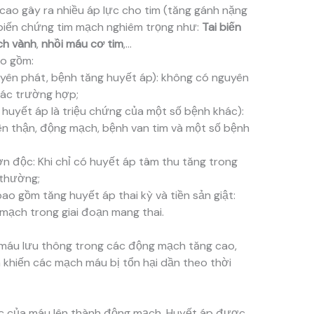
ao gây ra nhiều áp lực cho tim (tăng gánh nặng
 biến chứng tim mạch nghiêm trọng như:
Tai biến
h vành
,
nhồi máu cơ tim
,…
ao gồm:
yên phát, bệnh tăng huyết áp): không có nguyên
các trường hợp;
huyết áp là triệu chứng của một số bệnh khác):
ên thận, động mạch, bệnh van tim và một số bệnh
n độc: Khi chỉ có huyết áp tâm thu tăng trong
 thường;
ao gồm tăng huyết áp thai kỳ và tiền sản giật:
mạch trong giai đoạn mang thai.
 máu lưu thông trong các động mạch tăng cao,
khiến các mạch máu bị tổn hại dần theo thời
lực của máu lên thành động mạch. Huyết áp được