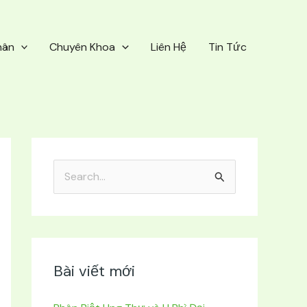
hân
Chuyên Khoa
Liên Hệ
Tin Tức
T
ì
m
k
i
Bài viết mới
ế