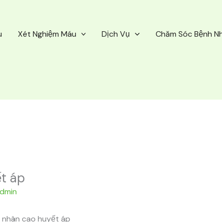
u
Xét Nghiệm Máu
Dịch Vụ
Chăm Sóc Bệnh N
t áp
dmin
 nhân cao huyết áp