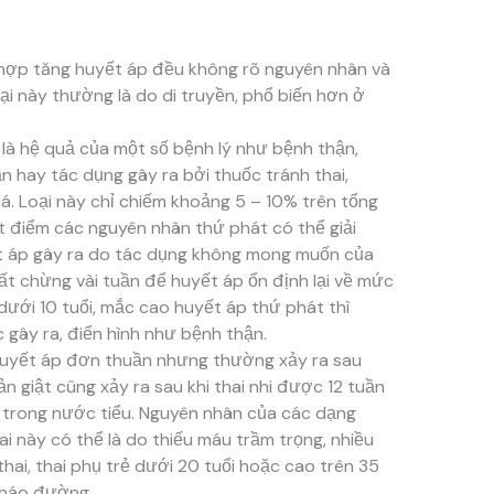
hợp tăng huyết áp đều không rõ nguyên nhân và
ại này thường là do di truyền, phổ biến hơn ở
là hệ quả của một số bệnh lý như bệnh thận,
n hay tác dụng gây ra bởi thuốc tránh thai,
lá. Loại này chỉ chiếm khoảng 5 – 10% trên tổng
ứt điểm các nguyên nhân thứ phát có thể giải
t áp gây ra do tác dụng không mong muốn của
ất chừng vài tuần để huyết áp ổn định lại về mức
 dưới 10 tuổi, mắc cao huyết áp thứ phát thì
gây ra, điển hình như bệnh thận.
 huyết áp đơn thuần nhưng thường xảy ra sau
sản giật cũng xảy ra sau khi thai nhi được 12 tuần
 trong nước tiểu. Nguyên nhân của các dạng
i này có thể là do thiếu máu trầm trọng, nhiều
thai, thai phụ trẻ dưới 20 tuổi hoặc cao trên 35
 tháo đường,…