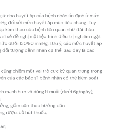
giữ cho huyết áp của bệnh nhân ổn định ở mức
Hg đối với mức huyết áp mục tiêu chung. Tuy
 áp kèm theo các bệnh liên quan như đái tháo
ĩ sẽ đề nghị một liệu trình điều trị nghiêm ngặt
ức dưới 130/80 mmHg. Lưu ý, các mức huyết áp
 đối tượng bệnh nhân cụ thể. Sau đây là các
 cũng chiếm một vai trò cực kỳ quan trọng trong
huyên của các bác sĩ, bệnh nhân có thể kiểm soát
ành mạnh hơn và
dùng ít muối
(dưới 6g/ngày);
;
ưởng, giảm cân theo hướng dẫn;
ng rượu, bỏ hút thuốc;
an;