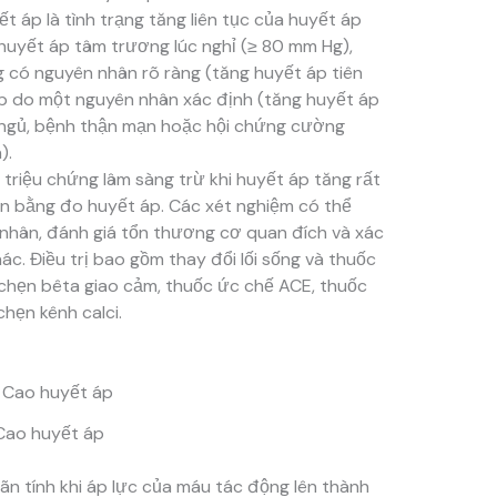
 áp là tình trạng tăng liên tục của huyết áp
uyết áp tâm trương lúc nghỉ (
≥
80 mm Hg),
 có nguyên nhân rõ ràng (tăng huyết áp tiên
áp do một nguyên nhân xác định (tăng huyết áp
 ngủ, bệnh thận mạn hoặc hội chứng cường
).
triệu chứng lâm sàng trừ khi huyết áp tăng rất
n bằng đo huyết áp. Các xét nghiệm có thể
nhân, đánh giá tổn thương cơ quan đích và xác
c. Điều trị bao gồm thay đổi lối sống và thuốc
c chẹn bêta giao cảm, thuốc ức chế ACE, thuốc
chẹn kênh calci.
Cao huyết áp
ãn tính khi áp lực của máu tác động lên thành