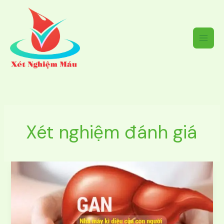
Nhảy
tới
nội
dung
Xét nghiệm đánh giá
Xét
nghiệm
đánh
giá
tình
trạng