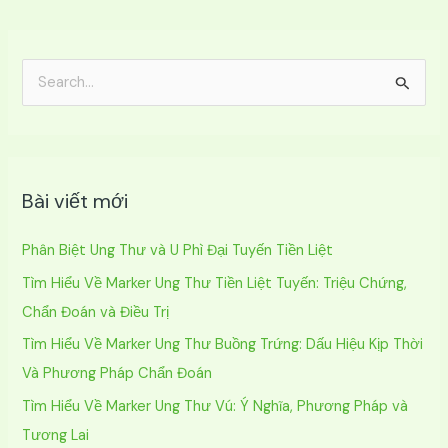
T
ì
m
k
Bài viết mới
i
ế
Phân Biệt Ung Thư và U Phì Đại Tuyến Tiền Liệt
m
Tìm Hiểu Về Marker Ung Thư Tiền Liệt Tuyến: Triệu Chứng,
:
Chẩn Đoán và Điều Trị
Tìm Hiểu Về Marker Ung Thư Buồng Trứng: Dấu Hiệu Kịp Thời
Và Phương Pháp Chẩn Đoán
Tìm Hiểu Về Marker Ung Thư Vú: Ý Nghĩa, Phương Pháp và
Tương Lai