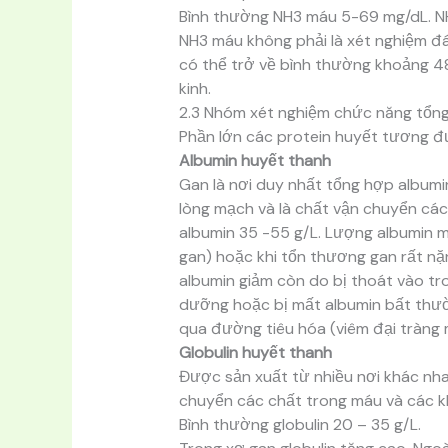
Bình thường NH3 máu 5-69 mg/dL. NH
NH3 máu không phải là xét nghiệm đ
có thể trở về bình thường khoảng 48 
kinh.
2.3 Nhóm xét nghiệm chức năng tổn
Phần lớn các protein huyết tương đ
Albumin huyết thanh
Gan là nơi duy nhất tổng hợp albumin
lòng mạch và là chất vận chuyển các
albumin 35 -55 g/L. Lượng albumin 
gan) hoặc khi tổn thương gan rất nặ
albumin giảm còn do bị thoát vào tr
dưỡng hoặc bị mất albumin bất thư
qua đường tiêu hóa (viêm đại tràng 
Globulin huyết thanh
Được sản xuất từ nhiều nơi khác nha
chuyển các chất trong máu và các kh
Bình thường globulin 20 – 35 g/L.