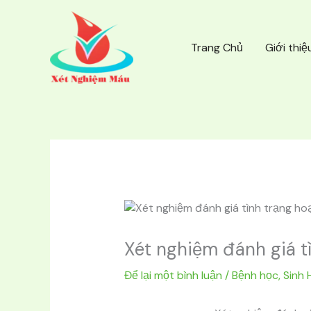
Nhảy
tới
nội
Trang Chủ
Giới thiệ
dung
Xét nghiệm đánh giá tì
Để lại một bình luận
/
Bệnh học
,
Sinh 