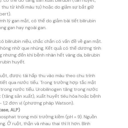
: có thể do tăng sản xuất bilirubin (tán huyết,
 thu từ khối máu tụ) hoặc do giảm sự bắt giữ
bert).
nh lý gan mật, có thể do giảm bài tiết bilirubin
ong gan hay ngoài gan.
 có bilirubin niệu, chắc chắn có vấn đề về gan mật.
 chóng nhờ que nhúng. Kết quả có thể dương tính
g nhưng đến khi bệnh nhân hết vàng da, bilirubin
irubin huyết.
 ruột, được tái hấp thu vào máu theo chu trình
tiết qua nước tiểu. Trong trường hợp tắc mật
 trong nước tiểu. Urobilinogen tăng trong nước
 (tăng sản xuất), xuất huyết tiêu hóa hoặc bệnh
 – 1,2 đơn vị (phương pháp Watson).
tase, ALP)
hosphat trong môi trường kiềm (pH = 9). Nguồn
. Ở ruột, thận và nhau thai thì ít hơn. Bình