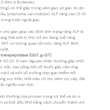
,5 đơn vị Bodansky.
ường) có thể gặp trong viêm gan, xơ gan, di căn
ầu, lymphoma, sarcoidosis). ALP tăng cao (3-10
 trong hoặc ngoài gan.
 cho gan, giúp xác định tình trạng tăng ALP là
ng thái sinh lý như trẻ em đang tuổi tăng
g 5NT có tương quan với mức tăng ALP. Bình
ky/dL
l transpeptidase (GGT, g-GT)
# 50 U/L ở nam. Nguyên nhân thường gặp nhất
 tắc mật, sau uống một số thuốc gây cảm ứng
toin) và một số trường hợp gan nhiễm mỡ
ng suy thận, nhồi máu cơ tim, viêm tụy cấp, đái
tắc nghẽn mạn tính.
nh thường của protein trong cơ thể và do vi
iệm vụ khử độc NH3 bằng cách chuyển thành urê