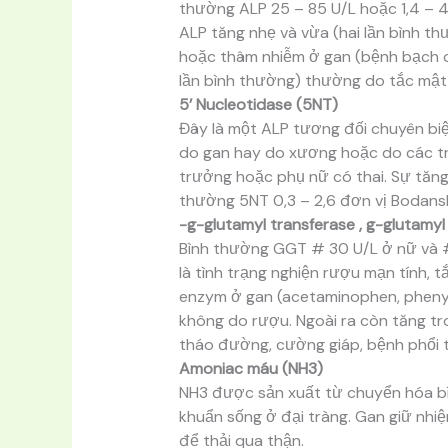
thường ALP 25 – 85 U/L hoặc 1,4 – 4
ALP tăng nhẹ và vừa (hai lần bình th
hoặc thâm nhiễm ở gan (bệnh bạch c
lần bình thường) thường do tắc mật
5’ Nucleotidase (5NT)
Đây là một ALP tương đối chuyên biệt
do gan hay do xương hoặc do các trạ
trưởng hoặc phụ nữ có thai. Sự tăn
thường 5NT 0,3 – 2,6 đơn vị Bodans
-g-glutamyl transferase , g-glutamy
Bình thường GGT # 30 U/L ở nữ và 
là tình trạng nghiện rượu mạn tính,
enzym ở gan (acetaminophen, pheny
không do rượu. Ngoài ra còn tăng tro
tháo đường, cường giáp, bệnh phổi 
Amoniac máu (NH3)
NH3 được sản xuất từ chuyển hóa bì
khuẩn sống ở đại tràng. Gan giữ nh
để thải qua thận.