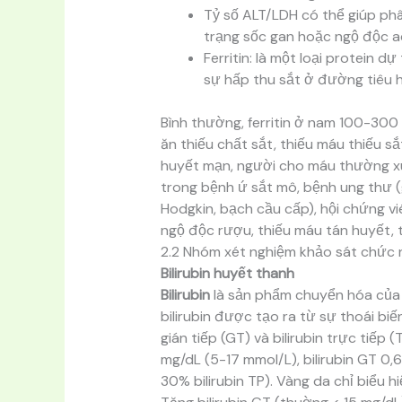
Tỷ số ALT/LDH có thể giúp phân
trạng sốc gan hoặc ngộ độc a
Ferritin: là một loại protein d
sự hấp thu sắt ở đường tiêu 
Bình thường, ferritin ở nam 100-300
ăn thiếu chất sắt, thiếu máu thiếu sắ
huyết mạn, người cho máu thường xuy
trong bệnh ứ sắt mô, bệnh ung thư (g
Hodgkin, bạch cầu cấp), hội chứng vi
ngộ độc rượu, thiếu máu tán huyết, 
2.2 Nhóm xét nghiệm khảo sát chức n
Bilirubin huyết thanh
Bilirubin
là sản phẩm chuyển hóa của
bilirubin được tạo ra từ sự thoái biế
gián tiếp (GT) và bilirubin trực tiếp (
mg/dL (5-17 mmol/L), bilirubin GT 0,6
30% bilirubin TP). Vàng da chỉ biểu hi