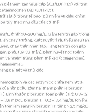
 biệt viêm gan virus cấp (ALT/LDH >1,5) với tình
cetaminophen (ALT/LDH <1,5).
ự trữ sắt ở trong tế bào, giữ nhiệm vụ điều chỉnh
hóa tùy theo nhu cầu của cơ thể.
 mg/L, ở nữ 50-200 mg/L. Giảm ferritin gặp trong
t, ăn chay trường, xuất huyết rỉ rả, thiếu máu tán
ên, chạy thận nhân tạo. Tăng ferritin còn gặp
an, phổi, tụy, vú, thận), bệnh huyết học (bệnh
êm và nhiễm trùng, bệnh thể keo (collagenosis),
thalassemia…
ăng bài tiết và khử độc
 hemoglobin và các enzym có chứa hem. 95%
n của hồng cầu gồm hai thành phần là bilirubin
TT). Bình thường: bilirubin toàn phần (TP): 0,8–1,2
 – 0,8 mg/dL, bilirubin TT 0,2 – 0,4 mg/dL (chiếm
ện trên lâm sàng khi bilirubin TP tăng > 2,5 mg/dL.