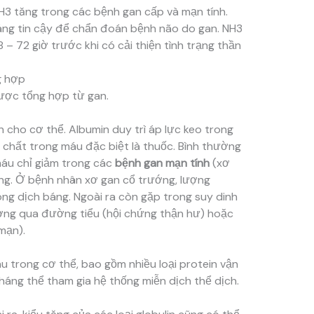
3 tăng trong các bệnh gan cấp và mạn tính.
áng tin cậy để chẩn đoán bệnh não do gan. NH3
– 72 giờ trước khi có cải thiện tình trạng thần
g hợp
ược tổng hợp từ gan.
 cho cơ thể. Albumin duy trì áp lực keo trong
 chất trong máu đặc biệt là thuốc. Bình thường
máu chỉ giảm trong các
bệnh gan mạn tính
(xơ
ng. Ở bệnh nhân xơ gan cổ trướng, lượng
ong dịch báng. Ngoài ra còn gặp trong suy dinh
ờng qua đường tiểu (hội chứng thận hư) hoặc
mạn).
u trong cơ thể, bao gồm nhiều loại protein vận
áng thể tham gia hệ thống miễn dịch thể dịch.