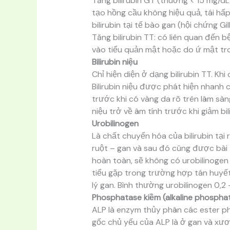
Tăng bilirubin GT (thuờng < 15 mg/dL)
tạo hồng cầu không hiệu quả, tái hấp
bilirubin tại tế bào gan (hội chứng Gil
Tăng bilirubin TT: có liên quan đến bệ
vào tiểu quản mật hoặc do ứ mật tr
Bilirubin niệu
Chỉ hiện diện ở dạng bilirubin TT. Khi
Bilirubin niệu được phát hiện nhanh
trước khi có vàng da rõ trên lâm sàn
niệu trở về âm tính trước khi giảm bil
Urobilinogen
Là chất chuyển hóa của bilirubin tại
ruột – gan và sau đó cũng được bài 
hoàn toàn, sẽ không có urobilinogen
tiểu gặp trong trường hợp tán huyết
lý gan. Bình thường urobilinogen 0,2
Phosphatase kiềm (alkaline phospha
ALP là enzym thủy phân các ester p
gốc chủ yếu của ALP là ở gan và xương