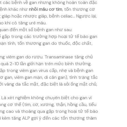
ết các bệnh về gan nhưng không hoàn toàn đặc
 bệnh khác như
nhồi máu cơ tim
, tổn thương cơ
 giáp hoặc nhược giáp, bệnh celiac… Ngược lại,
o khi có tăng urê máu.
quan đến một số bệnh gan như sau:
ể gặp trong các trường hợp hoại tử tế bào gan
ạn tính, tổn thương gan do thuốc, độc chất,
ong viêm gan do rượu. Transaminase tăng chủ
 quá 2-10 lần giới hạn trên mức bình thường.
gặp trong viêm gan virus cấp, nhẹ và bệnh gan
xơ gan, viêm gan mạn, di căn gan), tình trạng tắc
i vàng da tắc mật, đặc biệt là sỏi ống mật chủ,
Là xét nghiệm không chuyên biệt cho gan vì
g cơ thể (tim, cơ, xương, thận, hồng cầu, tiểu
ăng cao và thoáng qua gặp trong hoại tử tế bào
ài kèm tăng ALP gợi ý đến các tổn thương thâm