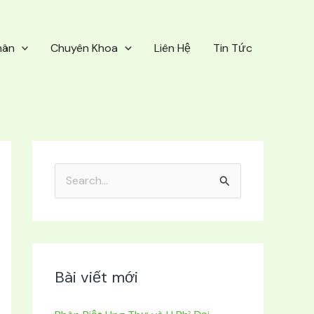
hân
Chuyên Khoa
Liên Hệ
Tin Tức
T
ì
m
k
i
Bài viết mới
ế