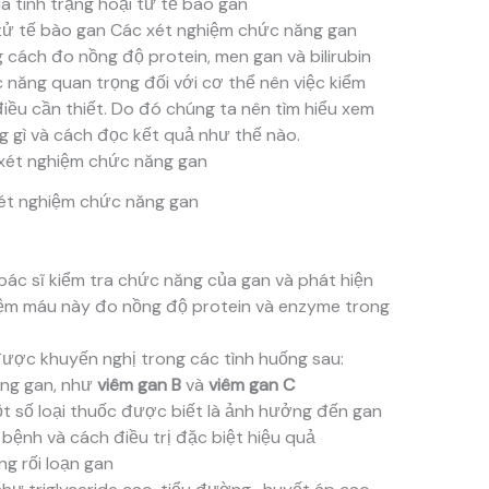
á tình trạng hoại tử tế bào gan
 tử tế bào gan Các xét nghiệm chức năng gan
 cách đo nồng độ protein, men gan và bilirubin
 năng quan trọng đối với cơ thể nên việc kiểm
iều cần thiết. Do đó chúng ta nên tìm hiểu xem
 gì và cách đọc kết quả như thế nào.
ét nghiệm chức năng gan
bác sĩ kiểm tra chức năng của gan và phát hiện
iệm máu này đo nồng độ protein và enzyme trong
ợc khuyến nghị trong các tình huống sau:
rùng gan, như
viêm gan B
và
viêm gan C
t số loại thuốc được biết là ảnh hưởng đến gan
 bệnh và cách điều trị đặc biệt hiệu quả
g rối loạn gan