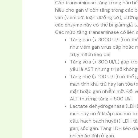
Các transaminase tăng trong hầu h
hiệu cho gan vì còn tăng trong các
vân (viêm cơ, loạn dưỡng cơ), cường
các enzyme này có thể bị giảm giả tạ
Các mức tăng transaminase có liên 
Tăng cao (> 3000 UI/L) có th
như viêm gan virus cấp hoặc m
trụy mạch kéo dài
Tăng vừa (< 300 UI/L) gặp tr
yếu là AST nhưng trị số không
Tăng nhẹ (< 100 UI/L) có thể 
mạn tính khu trú hay lan tỏa (
mật hoặc gan nhiễm mỡ. Đối vớ
ALT thường tăng < 500 UI/l.
Lactate dehydrogenase (LDH) 
men này có ở khắp các mô tron
cầu, hạch bạch huyết). LDH t
gan, sốc gan. Tăng LDH kéo d
nhiễm ác tính ở gan.