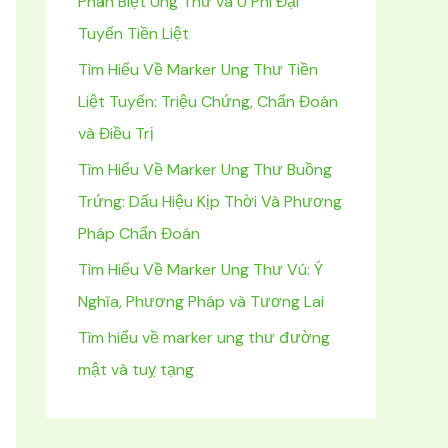
Phân Biệt Ung Thư và U Phì Đại
m
Tuyến Tiền Liệt
:
Tìm Hiểu Về Marker Ung Thư Tiền
Liệt Tuyến: Triệu Chứng, Chẩn Đoán
và Điều Trị
Tìm Hiểu Về Marker Ung Thư Buồng
Trứng: Dấu Hiệu Kịp Thời Và Phương
Pháp Chẩn Đoán
Tìm Hiểu Về Marker Ung Thư Vú: Ý
Nghĩa, Phương Pháp và Tương Lai
Tìm hiểu về marker ung thư đường
mật và tuỵ tạng