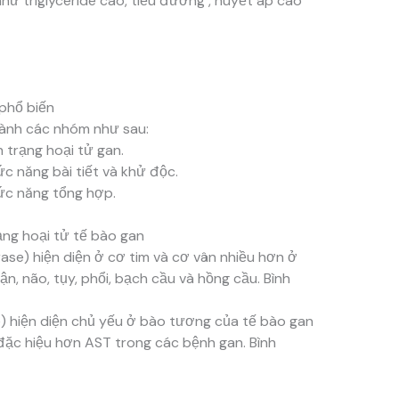
hư triglyceride cao, tiểu đường , huyết áp cao
phổ biến
hành các nhóm như sau:
 trạng hoại tử gan.
c năng bài tiết và khử độc.
ức năng tổng hợp.
ạng hoại tử tế bào gan
se) hiện diện ở cơ tim và cơ vân nhiều hơn ở
ận, não, tụy, phổi, bạch cầu và hồng cầu. Bình
e) hiện diện chủ yếu ở bào tương của tế bào gan
đặc hiệu hơn AST trong các bệnh gan. Bình