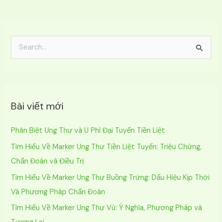
T
ì
m
k
Bài viết mới
i
ế
Phân Biệt Ung Thư và U Phì Đại Tuyến Tiền Liệt
m
Tìm Hiểu Về Marker Ung Thư Tiền Liệt Tuyến: Triệu Chứng,
:
Chẩn Đoán và Điều Trị
Tìm Hiểu Về Marker Ung Thư Buồng Trứng: Dấu Hiệu Kịp Thời
Và Phương Pháp Chẩn Đoán
Tìm Hiểu Về Marker Ung Thư Vú: Ý Nghĩa, Phương Pháp và