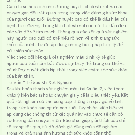
cơ thể.
Các chỉ số hóa sinh như đường huyết, cholesterol, và các
enzym gan đều rất quan trọng trong việc đánh giá sức khỏe
của người cao tuổi. Đường huyết cao có thể là dấu hiệu của
bệnh tiểu đường, trong khi cholesterol cao có thể dẫn đến
các vấn đề về tim mạch. Thông qua các kết quả xét nghiệm
này, người cao tuổi có thể hiểu rõ hơn về tình trạng sức
khỏe của mình, từ đó áp dụng những biện pháp hợp lý để
cải thiện sức khỏe.
Việc theo dõi kết quả xét nghiệm máu định kỳ sẽ giúp
người cao tuổi nắm bắt được sự thay đổi trong cơ thể và
có những quyết định kịp thời trong việc chăm sóc sức khỏe
của bản thân.
Tư Vấn Y Tế Sau Khi Xét Nghiệm
Sau khi hoàn thành xét nghiệm máu tại Quận 12, việc tham
khảo ý kiến bác sĩ hoặc chuyên gia y tế là điều thiết yếu. Kết
quả xét nghiệm có thể cung cấp thông tin quý giá về tình
trạng sức khỏe của người cao tuổi. Tuy nhiên, việc hiểu và
áp dụng các thông tin từ kết quả này vào thực tế cần có
sự hướng dẫn chuyên môn. Bác sĩ sẽ giúp giải thích các chỉ
số trong kết quả, từ đó đánh giá đúng mức độ nghiêm
trọng và khả năng ảnh hưởng tới sức khỏe tổng thể.