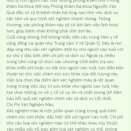
hợp lý cho người cao tuổi. Những phòng khám như Phòng
khám Đa khoa 168 hay Phòng khám Đa khoa Nguyễn Văn
Quá đều có tỷ lệ bệnh nhân hài lòng cao nhờ vào dịch vụ
tận tâm và quy trình xét nghiệm nhanh chóng. Thông
thường, các phòng khám này sẽ có lịch làm việc linh hoạt
hơn, giúp bệnh nhân không phải chờ đợi lâu.
Cuối cùng, không thể không nhắc đến các trung tâm y tế
cộng đồng tại quận như Trung tâm Y tế Quận 12. Đây là nơi
đáp ứng nhu cầu xét nghiệm định kỳ cho người cao tuổi với
sự chú ý đặc biệt đến chi phí và dịch vụ. Ngoài ra, nhiều
trung tâm cũng tổ chức các chương trình kiểm tra sức
khỏe miễn phí hoặc ưu đãi cho người cao tuổi, tạo điều kiện
thuận lợi cho việc chăm sóc sức khỏe của đối tượng này.
Việc lựa chọn địa điểm làm xét nghiệm máu là rất quan
trọng trong việc duy trì sức khỏe cho người cao tuổi. Hãy
lựa chọn những cơ sở y tế có uy tín và chất lượng để đảm
bảo kết quả xét nghiệm chính xác và dịch vụ tốt nhất.
Chi Phí Xét Nghiệm Máu
Xét nghiệm máu là một phần quan trọng trong quá trình
chăm sóc sức khỏe, đặc biệt đối với người cao tuổi. Chi phí
cho các loại xét nghiệm máu có thể khác nhau tùy thuộc
vào nhiều yếu tố, bao gồm loại xét nghiệm cụ thể, phòng