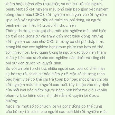
khám hoặc bệnh viện thực hiện, và nơi cư trú của người
bệnh. Một số xét nghiệm máu phổ biến bao gồm xét nghiệm
công thức máu (CBC), xét nghiệm men gan, và xét nghiệm
lipid. Mỗi xét nghiệm đều có mức chi phí riêng, và người
bệnh nên tìm hiểu kỹ trước khi thực hiện.
Thông thường, mức giá cho một xét nghiệm máu phổ biến
có thể dao động từ vài trăm đến một triệu đồng. Những
xét nghiệm cơ bản như CBC thường có chi phí thấp hơn,
trong khi các xét nghiệm hạng mục phức tạp hơn có thể
tốn nhiều hơn. Điều quan trọng là người cao tuổi nên tham
khảo ý kiến bác sĩ về các xét nghiệm cần thiết và tổng chi
phí dự kiến trước khi quyết định.
So với chi phí tự chi trả, nhiều người cao tuổi có thể nhận
sự hỗ trợ tài chính từ bảo hiểm y tế. Một số chương trình
bảo hiểm y tế có thể chi trả toàn bộ hoặc một phần chi phí
xét nghiệm máu cho người cao tuổi, tùy thuộc vào quy định
của mỗi loại bảo hiểm. Người bệnh nên kiểm tra điều khoản
phạm vi bảo hiểm của mình để nắm rõ quyền lợi được
hưởng.
Ngoài ra, một số tổ chức y tế và cộng đồng có thể cung
cấp hỗ trợ tài chính cho người cao tuổi khi xét nghiệm máu.