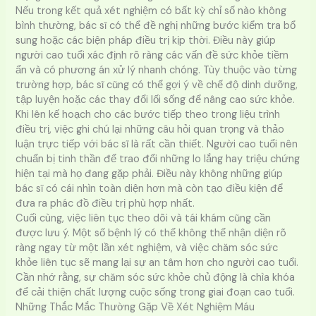
Nếu trong kết quả xét nghiệm có bất kỳ chỉ số nào không
bình thường, bác sĩ có thể đề nghị những bước kiểm tra bổ
sung hoặc các biện pháp điều trị kịp thời. Điều này giúp
người cao tuổi xác định rõ ràng các vấn đề sức khỏe tiềm
ẩn và có phương án xử lý nhanh chóng. Tùy thuộc vào từng
trường hợp, bác sĩ cũng có thể gợi ý về chế độ dinh dưỡng,
tập luyện hoặc các thay đổi lối sống để nâng cao sức khỏe.
Khi lên kế hoạch cho các bước tiếp theo trong liệu trình
điều trị, việc ghi chú lại những câu hỏi quan trọng và thảo
luận trực tiếp với bác sĩ là rất cần thiết. Người cao tuổi nên
chuẩn bị tinh thần để trao đổi những lo lắng hay triệu chứng
hiện tại mà họ đang gặp phải. Điều này không những giúp
bác sĩ có cái nhìn toàn diện hơn mà còn tạo điều kiện để
đưa ra phác đồ điều trị phù hợp nhất.
Cuối cùng, việc liên tục theo dõi và tái khám cũng cần
được lưu ý. Một số bệnh lý có thể không thể nhận diện rõ
ràng ngay từ một lần xét nghiệm, và việc chăm sóc sức
khỏe liên tục sẽ mang lại sự an tâm hơn cho người cao tuổi.
Cần nhớ rằng, sự chăm sóc sức khỏe chủ động là chìa khóa
để cải thiện chất lượng cuộc sống trong giai đoạn cao tuổi.
Những Thắc Mắc Thường Gặp Về Xét Nghiệm Máu