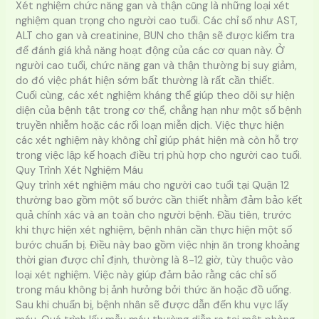
Xét nghiệm chức năng gan và thận cũng là những loại xét
nghiệm quan trọng cho người cao tuổi. Các chỉ số như AST,
ALT cho gan và creatinine, BUN cho thận sẽ được kiểm tra
để đánh giá khả năng hoạt động của các cơ quan này. Ở
người cao tuổi, chức năng gan và thận thường bị suy giảm,
do đó việc phát hiện sớm bất thường là rất cần thiết.
Cuối cùng, các xét nghiệm kháng thể giúp theo dõi sự hiện
diện của bệnh tật trong cơ thể, chẳng hạn như một số bệnh
truyền nhiễm hoặc các rối loạn miễn dịch. Việc thực hiện
các xét nghiệm này không chỉ giúp phát hiện mà còn hỗ trợ
trong việc lập kế hoạch điều trị phù hợp cho người cao tuổi.
Quy Trình Xét Nghiệm Máu
Quy trình xét nghiệm máu cho người cao tuổi tại Quận 12
thường bao gồm một số bước cần thiết nhằm đảm bảo kết
quả chính xác và an toàn cho người bệnh. Đầu tiên, trước
khi thực hiện xét nghiệm, bệnh nhân cần thực hiện một số
bước chuẩn bị. Điều này bao gồm việc nhịn ăn trong khoảng
thời gian được chỉ định, thường là 8-12 giờ, tùy thuộc vào
loại xét nghiệm. Việc này giúp đảm bảo rằng các chỉ số
trong máu không bị ảnh hưởng bởi thức ăn hoặc đồ uống.
Sau khi chuẩn bị, bệnh nhân sẽ được dẫn đến khu vực lấy