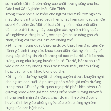
sớm bệnh tật mà còn nâng cao chất lượng sống cho họ.
Các Loại Xét Nghiệm Máu Cần Thiết
Trong chăm sóc sức khỏe cho người cao tuổi, xét nghiệm
máu đóng vai trò thiết yếu nhằm phát hiện sớm các vấn đề
sức khỏe tiềm ẩn. Một số loại xét nghiệm máu phổ biến
dành cho đối tượng này bao gồm xét nghiệm tổng quát,
xét nghiệm đường huyết, xét nghiệm chức năng gan và
thận, cùng với các xét nghiệm kháng thể.
Xét nghiệm tổng quát thường được thực hiện đầu tiên để
đánh giá tình trạng sức khỏe toàn diện. Xét nghiệm này sẽ
cung cấp thông tin về số lượng tế bào máu đỏ, tế bào máu
trắng, cũng như lượng huyết sắc tố. Từ đó, bác sĩ có thể
xác định có hay không tình trạng thiếu máu, nhiễm trùng
hoặc các rối loạn khác trong cơ thể.
Xét nghiệm đường huyết, thường xuyên được khuyến nghị
cho người cao tuổi, là phương pháp đánh giá mức đường
trong máu. Điều này rất quan trọng để phát hiện bệnh tiểu
đường hoặc đánh giá tình trạng kiểm soát đường huyết ở
những bệnh nhân đã được chẩn đoán. Theo dõi đường
huyết định kỳ giúp phòng ngừa các biến chứng nghiêm
trọng của căn bệnh này.