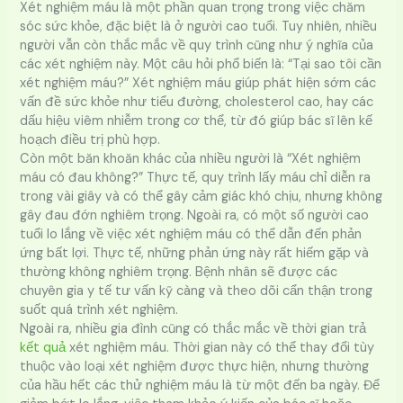
Xét nghiệm máu là một phần quan trọng trong việc chăm
sóc sức khỏe, đặc biệt là ở người cao tuổi. Tuy nhiên, nhiều
người vẫn còn thắc mắc về quy trình cũng như ý nghĩa của
các xét nghiệm này. Một câu hỏi phổ biến là: “Tại sao tôi cần
xét nghiệm máu?” Xét nghiệm máu giúp phát hiện sớm các
vấn đề sức khỏe như tiểu đường, cholesterol cao, hay các
dấu hiệu viêm nhiễm trong cơ thể, từ đó giúp bác sĩ lên kế
hoạch điều trị phù hợp.
Còn một băn khoăn khác của nhiều người là “Xét nghiệm
máu có đau không?” Thực tế, quy trình lấy máu chỉ diễn ra
trong vài giây và có thể gây cảm giác khó chịu, nhưng không
gây đau đớn nghiêm trọng. Ngoài ra, có một số người cao
tuổi lo lắng về việc xét nghiệm máu có thể dẫn đến phản
ứng bất lợi. Thực tế, những phản ứng này rất hiếm gặp và
thường không nghiêm trọng. Bệnh nhân sẽ được các
chuyên gia y tế tư vấn kỹ càng và theo dõi cẩn thận trong
suốt quá trình xét nghiệm.
Ngoài ra, nhiều gia đình cũng có thắc mắc về thời gian trả
kết quả
xét nghiệm máu. Thời gian này có thể thay đổi tùy
thuộc vào loại xét nghiệm được thực hiện, nhưng thường
của hầu hết các thử nghiệm máu là từ một đến ba ngày. Để