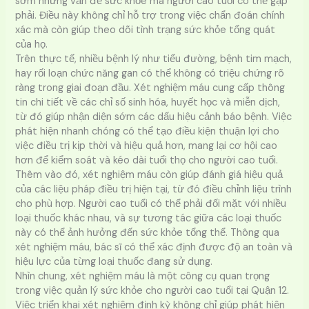
sớm những vấn đề sức khỏe mà người cao tuổi có thể gặp
phải. Điều này không chỉ hỗ trợ trong việc chẩn đoán chính
xác mà còn giúp theo dõi tình trạng sức khỏe tổng quát
của họ.
Trên thực tế, nhiều bệnh lý như tiểu đường, bệnh tim mạch,
hay rối loạn chức năng gan có thể không có triệu chứng rõ
ràng trong giai đoạn đầu. Xét nghiệm máu cung cấp thông
tin chi tiết về các chỉ số sinh hóa, huyết học và miễn dịch,
từ đó giúp nhận diện sớm các dấu hiệu cảnh báo bệnh. Việc
phát hiện nhanh chóng có thể tạo điều kiện thuận lợi cho
việc điều trị kịp thời và hiệu quả hơn, mang lại cơ hội cao
hơn để kiểm soát và kéo dài tuổi thọ cho người cao tuổi.
Thêm vào đó, xét nghiệm máu còn giúp đánh giá hiệu quả
của các liệu pháp điều trị hiện tại, từ đó điều chỉnh liệu trình
cho phù hợp. Người cao tuổi có thể phải đối mặt với nhiều
loại thuốc khác nhau, và sự tương tác giữa các loại thuốc
này có thể ảnh hưởng đến sức khỏe tổng thể. Thông qua
xét nghiệm máu, bác sĩ có thể xác định được độ an toàn và
hiệu lực của từng loại thuốc đang sử dụng.
Nhìn chung, xét nghiệm máu là một công cụ quan trọng
trong việc quản lý sức khỏe cho người cao tuổi tại Quận 12.
Việc triển khai xét nghiệm định kỳ không chỉ giúp phát hiện