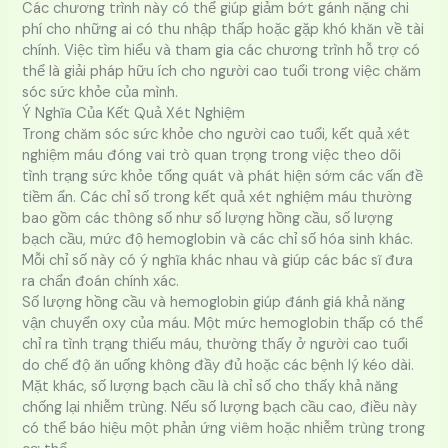
Các chương trình này có thể giúp giảm bớt gánh nặng chi
phí cho những ai có thu nhập thấp hoặc gặp khó khăn về tài
chính. Việc tìm hiểu và tham gia các chương trình hỗ trợ có
thể là giải pháp hữu ích cho người cao tuổi trong việc chăm
sóc sức khỏe của mình.
Ý Nghĩa Của Kết Quả Xét Nghiệm
Trong chăm sóc sức khỏe cho người cao tuổi, kết quả xét
nghiệm máu đóng vai trò quan trọng trong việc theo dõi
tình trạng sức khỏe tổng quát và phát hiện sớm các vấn đề
tiềm ẩn. Các chỉ số trong kết quả xét nghiệm máu thường
bao gồm các thông số như số lượng hồng cầu, số lượng
bạch cầu, mức độ hemoglobin và các chỉ số hóa sinh khác.
Mỗi chỉ số này có ý nghĩa khác nhau và giúp các bác sĩ đưa
ra chẩn đoán chính xác.
Số lượng hồng cầu và hemoglobin giúp đánh giá khả năng
vận chuyển oxy của máu. Một mức hemoglobin thấp có thể
chỉ ra tình trạng thiếu máu, thường thấy ở người cao tuổi
do chế độ ăn uống không đầy đủ hoặc các bệnh lý kéo dài.
Mặt khác, số lượng bạch cầu là chỉ số cho thấy khả năng
chống lại nhiễm trùng. Nếu số lượng bạch cầu cao, điều này
có thể báo hiệu một phản ứng viêm hoặc nhiễm trùng trong