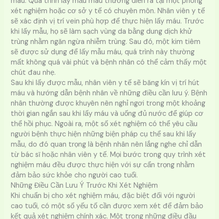
máu. Quá trình lấy mẫu máu thường diễn ra tại một phòng
xét nghiệm hoặc cơ sở y tế có chuyên môn. Nhân viên y tế
sẽ xác định vị trí vein phù hợp để thực hiện lấy máu. Trước
khi lấy mẫu, họ sẽ làm sạch vùng da bằng dung dịch khử
trùng nhằm ngăn ngừa nhiễm trùng. Sau đó, một kim tiêm
sẽ được sử dụng để lấy mẫu máu, quá trình này thường
mất không quá vài phút và bệnh nhân có thể cảm thấy một
chút đau nhẹ.
Sau khi lấy được mẫu, nhân viên y tế sẽ băng kín vị trí hút
máu và hướng dẫn bệnh nhân về những điều cần lưu ý. Bệnh
nhân thường được khuyên nên nghỉ ngơi trong một khoảng
thời gian ngắn sau khi lấy máu và uống đủ nước để giúp cơ
thể hồi phục. Ngoài ra, một số xét nghiệm có thể yêu cầu
người bệnh thực hiện những biện pháp cụ thể sau khi lấy
mẫu, do đó quan trọng là bệnh nhân nên lắng nghe chỉ dẫn
từ bác sĩ hoặc nhân viên y tế. Mọi bước trong quy trình xét
nghiệm máu đều được thực hiện với sự cẩn trọng nhằm
đảm bảo sức khỏe cho người cao tuổi.
Những Điều Cần Lưu Ý Trước Khi Xét Nghiệm
Khi chuẩn bị cho xét nghiệm máu, đặc biệt đối với người
cao tuổi, có một số yếu tố cần được xem xét để đảm bảo
kết quả xét nghiệm chính xác. Một trong những điều đầu