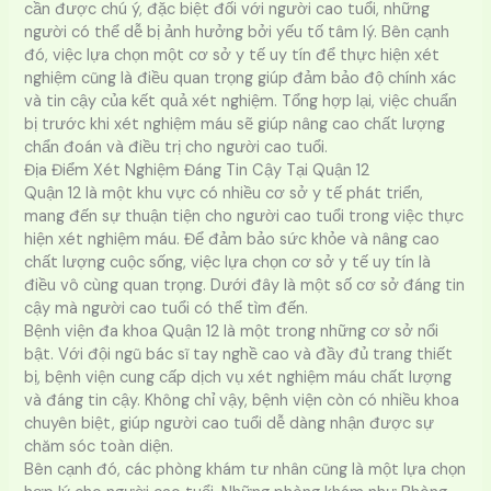
cần được chú ý, đặc biệt đối với người cao tuổi, những
người có thể dễ bị ảnh hưởng bởi yếu tố tâm lý. Bên cạnh
đó, việc lựa chọn một cơ sở y tế uy tín để thực hiện xét
nghiệm cũng là điều quan trọng giúp đảm bảo độ chính xác
và tin cậy của kết quả xét nghiệm. Tổng hợp lại, việc chuẩn
bị trước khi xét nghiệm máu sẽ giúp nâng cao chất lượng
chẩn đoán và điều trị cho người cao tuổi.
Địa Điểm Xét Nghiệm Đáng Tin Cậy Tại Quận 12
Quận 12 là một khu vực có nhiều cơ sở y tế phát triển,
mang đến sự thuận tiện cho người cao tuổi trong việc thực
hiện xét nghiệm máu. Để đảm bảo sức khỏe và nâng cao
chất lượng cuộc sống, việc lựa chọn cơ sở y tế uy tín là
điều vô cùng quan trọng. Dưới đây là một số cơ sở đáng tin
cậy mà người cao tuổi có thể tìm đến.
Bệnh viện đa khoa Quận 12 là một trong những cơ sở nổi
bật. Với đội ngũ bác sĩ tay nghề cao và đầy đủ trang thiết
bị, bệnh viện cung cấp dịch vụ xét nghiệm máu chất lượng
và đáng tin cậy. Không chỉ vậy, bệnh viện còn có nhiều khoa
chuyên biệt, giúp người cao tuổi dễ dàng nhận được sự
chăm sóc toàn diện.
Bên cạnh đó, các phòng khám tư nhân cũng là một lựa chọn